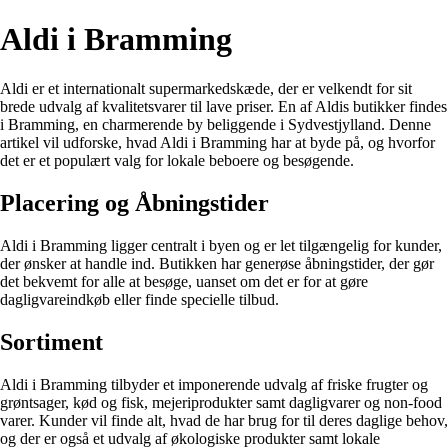
Aldi i Bramming
Aldi er et internationalt supermarkedskæde, der er velkendt for sit
brede udvalg af kvalitetsvarer til lave priser. En af Aldis butikker findes
i Bramming, en charmerende by beliggende i Sydvestjylland. Denne
artikel vil udforske, hvad Aldi i Bramming har at byde på, og hvorfor
det er et populært valg for lokale beboere og besøgende.
Placering og Åbningstider
Aldi i Bramming ligger centralt i byen og er let tilgængelig for kunder,
der ønsker at handle ind. Butikken har generøse åbningstider, der gør
det bekvemt for alle at besøge, uanset om det er for at gøre
dagligvareindkøb eller finde specielle tilbud.
Sortiment
Aldi i Bramming tilbyder et imponerende udvalg af friske frugter og
grøntsager, kød og fisk, mejeriprodukter samt dagligvarer og non-food
varer. Kunder vil finde alt, hvad de har brug for til deres daglige behov,
og der er også et udvalg af økologiske produkter samt lokale