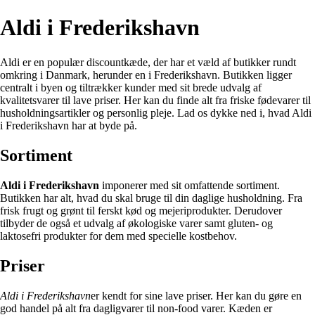
Aldi i Frederikshavn
Aldi er en populær discountkæde, der har et væld af butikker rundt
omkring i Danmark, herunder en i Frederikshavn. Butikken ligger
centralt i byen og tiltrækker kunder med sit brede udvalg af
kvalitetsvarer til lave priser. Her kan du finde alt fra friske fødevarer til
husholdningsartikler og personlig pleje. Lad os dykke ned i, hvad Aldi
i Frederikshavn har at byde på.
Sortiment
Aldi i Frederikshavn
imponerer med sit omfattende sortiment.
Butikken har alt, hvad du skal bruge til din daglige husholdning. Fra
frisk frugt og grønt til ferskt kød og mejeriprodukter. Derudover
tilbyder de også et udvalg af økologiske varer samt gluten- og
laktosefri produkter for dem med specielle kostbehov.
Priser
Aldi i Frederikshavn
er kendt for sine lave priser. Her kan du gøre en
god handel på alt fra dagligvarer til non-food varer. Kæden er