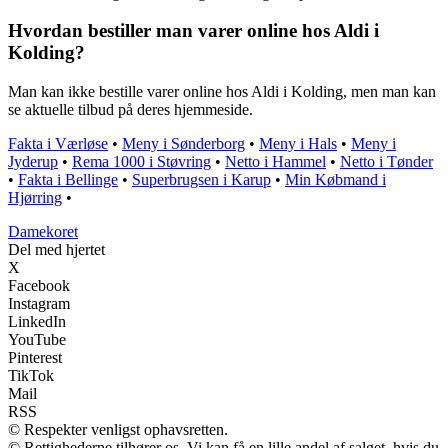
Hvordan bestiller man varer online hos Aldi i
Kolding?
Man kan ikke bestille varer online hos Aldi i Kolding, men man kan
se aktuelle tilbud på deres hjemmeside.
Fakta i Værløse
•
Meny i Sønderborg
•
Meny i Hals
•
Meny i
Jyderup
•
Rema 1000 i Støvring
•
Netto i Hammel
•
Netto i Tønder
•
Fakta i Bellinge
•
Superbrugsen i Karup
•
Min Købmand i
Hjørring
•
Damekoret
Del med hjertet
X
Facebook
Instagram
LinkedIn
YouTube
Pinterest
TikTok
Mail
RSS
© Respekter venligst ophavsretten.
© Rettighederne tilhører os. Vi kan få en lille andel af salget, hvis du