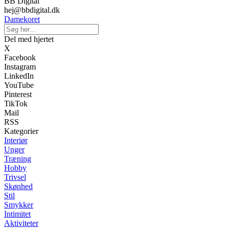
BB Digital
hej@bbdigital.dk
Damekoret
Del med hjertet
X
Facebook
Instagram
LinkedIn
YouTube
Pinterest
TikTok
Mail
RSS
Kategorier
Interiør
Unger
Træning
Hobby
Trivsel
Skønhed
Stil
Smykker
Intimitet
Aktiviteter