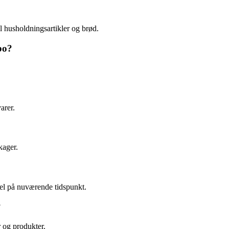
il husholdningsartikler og brød.
bo?
arer.
kager.
del på nuværende tidspunkt.
?
 og produkter.