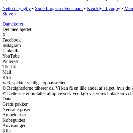
Netto i Lyngby
•
Superbrugsen i Fensmark
•
Kvickly i Lyngby
•
Meny
Skive
•
Damekoret
Del med hjertet
X
Facebook
Instagram
LinkedIn
YouTube
Pinterest
TikTok
Mail
RSS
© Respekter venligst ophavsretten.
© Rettighederne tilhører os. Vi kan få en lille andel af salget, hvis d
© Dette site er omfattet af ophavsret. Ved køb via vores links kan vi
Data
Gratis pakker
Nedsatte priser
Anmeldelser
Købeguides
Anvisninger
Klip