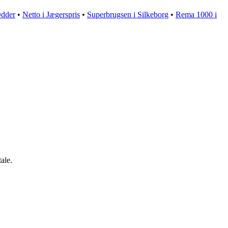
Odder
•
Netto i Jægerspris
•
Superbrugsen i Silkeborg
•
Rema 1000 i
ale.