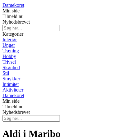
Damekoret
Min side
Tilmeld nu
Nyhedsbrevet
Kategorier
Interiør
Unger
Træning
Hobby
Trivsel
Skønhed
Stil
Smykker
Intimitet
Aktiviteter
Damekoret
Min side
Tilmeld nu
Nyhedsbrevet
Aldi i Maribo