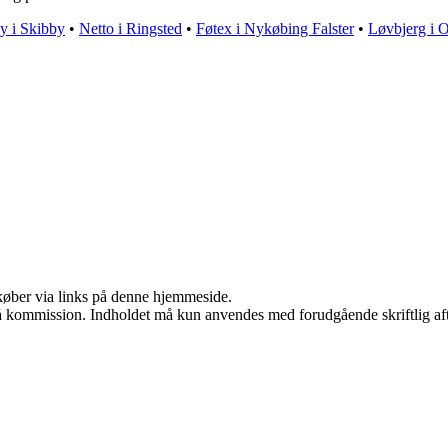
 i Skibby
•
Netto i Ringsted
•
Føtex i Nykøbing Falster
•
Løvbjerg i 
u køber via links på denne hjemmeside.
 få kommission. Indholdet må kun anvendes med forudgående skriftlig aft