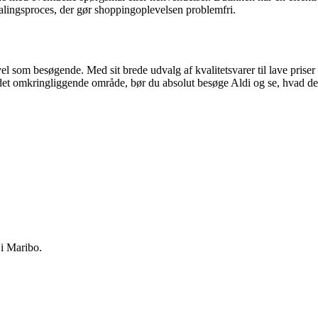
lingsproces, der gør shoppingoplevelsen problemfri.
el som besøgende. Med sit brede udvalg af kvalitetsvarer til lave prise
 det omkringliggende område, bør du absolut besøge Aldi og se, hvad de 
 i Maribo.