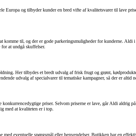
le Europa og tilbyder kunder en bred vifte af kvalitetsvarer til lave pr
 at komme til, og der er gode parkeringsmuligheder for kunderne. Aldi i
 for at undgå skuffelser.
ldning. Her tilbydes et bredt udvalg af frisk frugt og grønt, kødprodukte
ndende udvalg af specialvarer til tematiske kampagner, så der er altid n
de konkurrencedygtige priser. Selvom priserne er lave, går Aldi aldrig 
ig med at kvaliteten er i top.
erne med eventuelle spørgsmål eller henvendelser. Butikken har en effekt