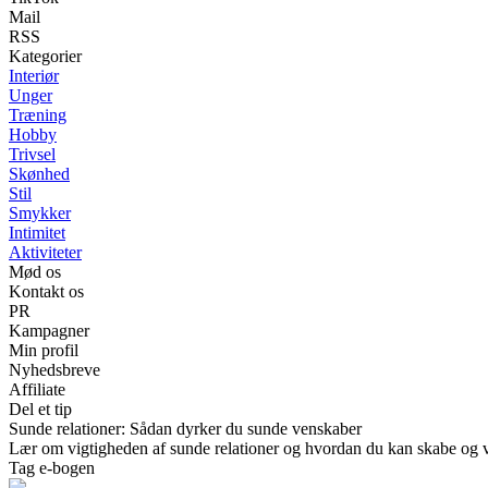
Mail
RSS
Kategorier
Interiør
Unger
Træning
Hobby
Trivsel
Skønhed
Stil
Smykker
Intimitet
Aktiviteter
Mød os
Kontakt os
PR
Kampagner
Min profil
Nyhedsbreve
Affiliate
Del et tip
Sunde relationer: Sådan dyrker du sunde venskaber
Lær om vigtigheden af sunde relationer og hvordan du kan skabe og ved
Tag e-bogen