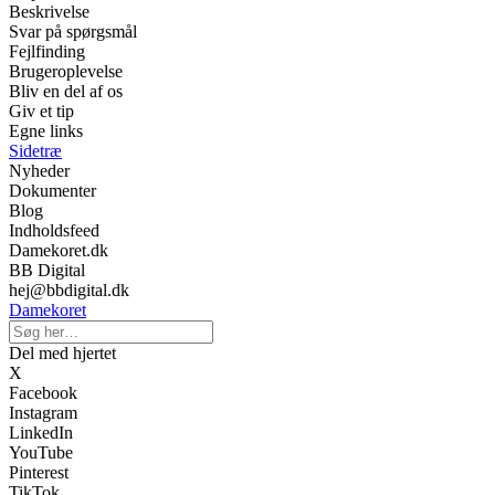
Beskrivelse
Svar på spørgsmål
Fejlfinding
Brugeroplevelse
Bliv en del af os
Giv et tip
Egne links
Sidetræ
Nyheder
Dokumenter
Blog
Indholdsfeed
Damekoret.dk
BB Digital
hej@bbdigital.dk
Damekoret
Del med hjertet
X
Facebook
Instagram
LinkedIn
YouTube
Pinterest
TikTok