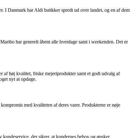
iser. I Danmark har Aldi butikker spredt ud over landet, og en af dem
 Maribo har generelt åbent alle hverdage samt i weekenden. Det er
r af høj kvalitet, friske mejeriprodukter samt et godt udvalg af
oget nyt at opdage.
på kompromis med kvaliteten af deres varer. Produkterne er nøje
iv kundeservice, der sikrer, at kundernes behov og ønsker