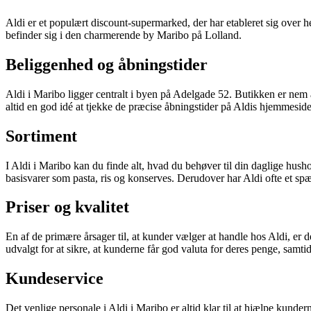
Aldi er et populært discount-supermarked, der har etableret sig over he
befinder sig i den charmerende by Maribo på Lolland.
Beliggenhed og åbningstider
Aldi i Maribo ligger centralt i byen på Adelgade 52. Butikken er nem
altid en god idé at tjekke de præcise åbningstider på Aldis hjemmeside
Sortiment
I Aldi i Maribo kan du finde alt, hvad du behøver til din daglige husho
basisvarer som pasta, ris og konserves. Derudover har Aldi ofte et spæ
Priser og kvalitet
En af de primære årsager til, at kunder vælger at handle hos Aldi, er 
udvalgt for at sikre, at kunderne får god valuta for deres penge, samtid
Kundeservice
Det venlige personale i Aldi i Maribo er altid klar til at hjælpe kund