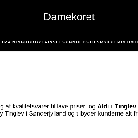
Damekoret
R
TRÆNING
HOBBY
TRIVSEL
SKØNHED
STIL
SMYKKER
INTIMI
g af kvalitetsvarer til lave priser, og
Aldi i Tinglev
 Tinglev i Sønderjylland og tilbyder kunderne alt fra