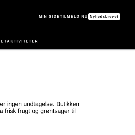
MIN SIDE
TILMELD NU
Nyhedsbrevet
TET
AKTIVITETER
er ingen undtagelse. Butikken
 frisk frugt og grøntsager til