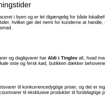
ingstider
laceret i byen og er let tilgængelig for både lokal
ider, hvilket gør det nemt for kunderne at handle,
nsmad.
arer og dagligvarer har
Aldi i Tinglev
alt, hvad man
 lokale oste og fersk kød, butikken dækker behoven
itetsvarer til konkurrencedygtige priser, og det er i
scountvarer til eksklusive produkter til fordelagtig