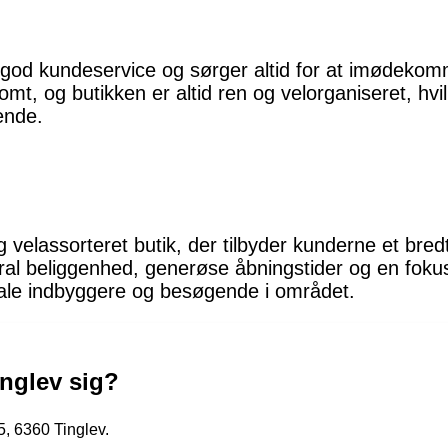
od kundeservice og sørger altid for at imødeko
omt, og butikken er altid ren og velorganiseret, hv
ende.
g velassorteret butik, der tilbyder kunderne et bredt 
tral beliggenhed, generøse åbningstider og en foku
kale indbyggere og besøgende i området.
inglev sig?
5, 6360 Tinglev.