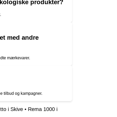
 økologiske produkter?
.
net med andre
endte mærkevarer.
le tilbud og kampagner.
tto i Skive
•
Rema 1000 i