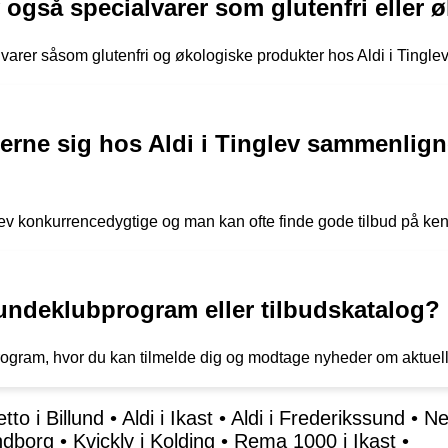
v også specialvarer som glutenfri eller
lvarer såsom glutenfri og økologiske produkter hos Aldi i Tinglev
serne sig hos Aldi i Tinglev sammenlig
glev konkurrencedygtige og man kan ofte finde gode tilbud på k
 kundeklubprogram eller tilbudskatalog?
program, hvor du kan tilmelde dig og modtage nyheder om aktuel
tto i Billund
•
Aldi i Ikast
•
Aldi i Frederikssund
•
Ne
ndborg
•
Kvickly i Kolding
•
Rema 1000 i Ikast
•