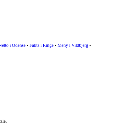
Netto i Odense
•
Fakta i Ringe
•
Meny i Vildbjerg
•
ale.