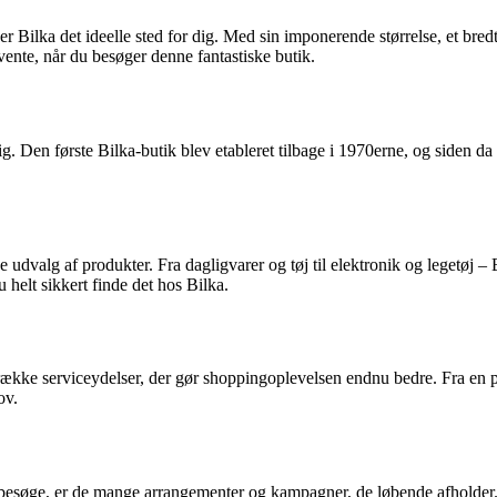
 Bilka det ideelle sted for dig. Med sin imponerende størrelse, et bred
vente, når du besøger denne fantastiske butik.
. Den første Bilka-butik blev etableret tilbage i 1970erne, og siden da 
 udvalg af produkter. Fra dagligvarer og tøj til elektronik og legetøj – 
u helt sikkert finde det hos Bilka.
række serviceydelser, der gør shoppingoplevelsen endnu bedre. Fra en pr
ov.
t besøge, er de mange arrangementer og kampagner, de løbende afholder. F