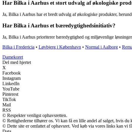
Har Bilka i Aarhus et stort udvalg af økologiske pro
Ja, Bilka i Aarhus har et bredt udvalg af økologiske produkter, herun
Har Bilka i Aarhus et bæredygtighedsinitiativ?
Ja, Bilka i Aarhus prioriterer bæredygtighed og miljøvenlige løsninge
Bilka i Fredericia
•
Løvbjerg i København
•
Normal i Aalborg
•
Rema
Damekoret
Del med hjertet
X
Facebook
Instagram
LinkedIn
YouTube
Pinterest
TikTok
Mail
RSS
© Respekter venligst ophavsretten.
© Rettighederne tilhører os. Vi kan få en lille andel af salget, hvis d
© Dette site er omfattet af ophavsret. Ved køb via vores links kan vi
Data