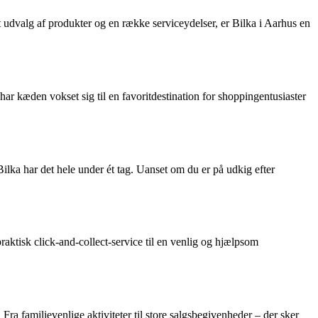
t udvalg af produkter og en række serviceydelser, er Bilka i Aarhus en
har kæden vokset sig til en favoritdestination for shoppingentusiaster
Bilka har det hele under ét tag. Uanset om du er på udkig efter
aktisk click-and-collect-service til en venlig og hjælpsom
ra familievenlige aktiviteter til store salgsbegivenheder – der sker