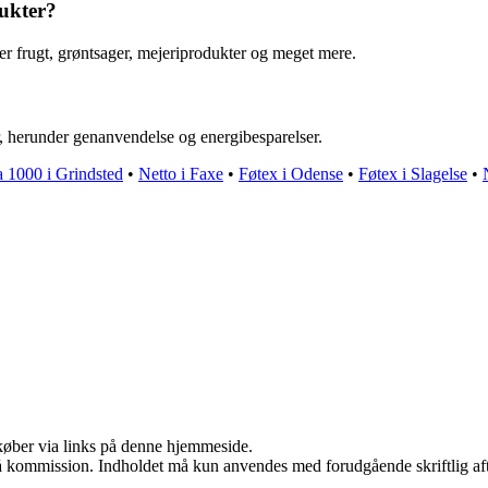
dukter?
der frugt, grøntsager, mejeriprodukter og meget mere.
r, herunder genanvendelse og energibesparelser.
 1000 i Grindsted
•
Netto i Faxe
•
Føtex i Odense
•
Føtex i Slagelse
•
u køber via links på denne hjemmeside.
 få kommission. Indholdet må kun anvendes med forudgående skriftlig aft