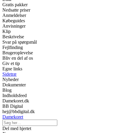
Gratis pakker
Nedsatte priser
Anmeldelser
Købeguides
Anvisninger
Klip
Beskrivelse
Svar på spørgsmål
Fejlfinding
Brugeroplevelse
Bliv en del af os
Giv et tip
Egne links
Sidetræ
Nyheder
Dokumenter
Blog
Indholdsfeed
Damekoret.dk
BB Digital
hej@bbdigital.dk
Damekoret
Del med hjertet