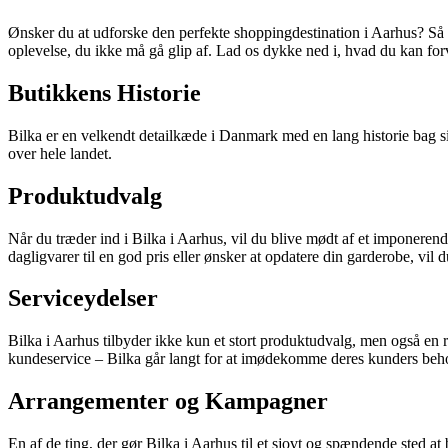
Ønsker du at udforske den perfekte shoppingdestination i Aarhus? Så er
oplevelse, du ikke må gå glip af. Lad os dykke ned i, hvad du kan for
Butikkens Historie
Bilka er en velkendt detailkæde i Danmark med en lang historie bag sig
over hele landet.
Produktudvalg
Når du træder ind i Bilka i Aarhus, vil du blive mødt af et imponerende
dagligvarer til en god pris eller ønsker at opdatere din garderobe, vil d
Serviceydelser
Bilka i Aarhus tilbyder ikke kun et stort produktudvalg, men også en 
kundeservice – Bilka går langt for at imødekomme deres kunders beh
Arrangementer og Kampagner
En af de ting, der gør Bilka i Aarhus til et sjovt og spændende sted a