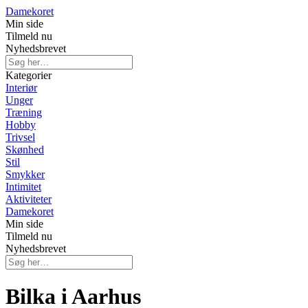
Damekoret
Min side
Tilmeld nu
Nyhedsbrevet
Kategorier
Interiør
Unger
Træning
Hobby
Trivsel
Skønhed
Stil
Smykker
Intimitet
Aktiviteter
Damekoret
Min side
Tilmeld nu
Nyhedsbrevet
Bilka i Aarhus