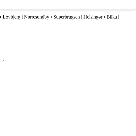
•
Løvbjerg i Nørresundby
•
Superbrugsen i Helsingør
•
Bilka i
le.