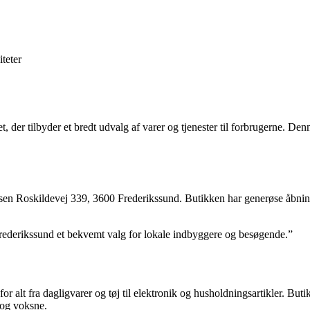
iteter
 der tilbyder et bredt udvalg af varer og tjenester til forbrugerne. Denne
ssen Roskildevej 339, 3600 Frederikssund. Butikken har generøse åbning
Frederikssund et bekvemt valg for lokale indbyggere og besøgende.”
r alt fra dagligvarer og tøj til elektronik og husholdningsartikler. Butik
n og voksne.