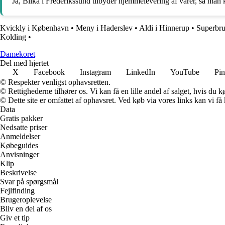
Ja, Bilka i Frederikssund tilbyder hjemmelevering af varer, så man k
Kvickly i København
•
Meny i Haderslev
•
Aldi i Hinnerup
•
Superbru
Kolding
•
Damekoret
Del med hjertet
X
Facebook
Instagram
LinkedIn
YouTube
Pin
© Respekter venligst ophavsretten.
© Rettighederne tilhører os. Vi kan få en lille andel af salget, hvis du
© Dette site er omfattet af ophavsret. Ved køb via vores links kan vi 
Data
Gratis pakker
Nedsatte priser
Anmeldelser
Købeguides
Anvisninger
Klip
Beskrivelse
Svar på spørgsmål
Fejlfinding
Brugeroplevelse
Bliv en del af os
Giv et tip