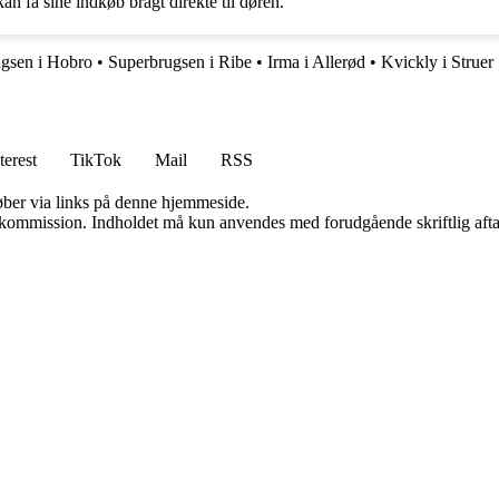
an få sine indkøb bragt direkte til døren.
gsen i Hobro
•
Superbrugsen i Ribe
•
Irma i Allerød
•
Kvickly i Struer
terest
TikTok
Mail
RSS
 køber via links på denne hjemmeside.
få kommission. Indholdet må kun anvendes med forudgående skriftlig afta