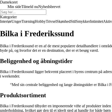
Damekoret
Min side
Tilmeld nu
Nyhedsbrevet
Kategorier
Interiør
Unger
Træning
Hobby
Trivsel
Skønhed
Stil
Smykker
Intimitet
Aktiv
Bilka i Frederikssund
Bilka i Frederikssund er en af de mest populære detailhandlere i området,
byde på, og hvorfor det er en destination, der er et besøg værd.
Beliggenhed og åbningstider
Bilka i Frederikssund ligger bekvemt placeret i byens centrum på adre
i weekender.
“Med sin centrale beliggenhed og lange åbningstider er Bilka i 
Produktsortiment
Bilka i Frederikssund tilbyder en imponerende vifte af produkter inden fo
underholdning, hvilket gør den til et ideelt sted at handle for både bør