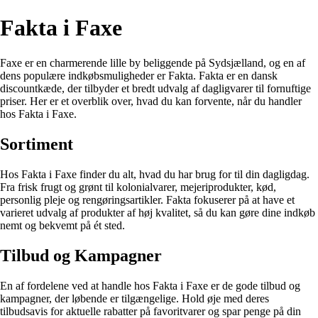
Fakta i Faxe
Faxe er en charmerende lille by beliggende på Sydsjælland, og en af
dens populære indkøbsmuligheder er Fakta. Fakta er en dansk
discountkæde, der tilbyder et bredt udvalg af dagligvarer til fornuftige
priser. Her er et overblik over, hvad du kan forvente, når du handler
hos Fakta i Faxe.
Sortiment
Hos Fakta i Faxe finder du alt, hvad du har brug for til din dagligdag.
Fra frisk frugt og grønt til kolonialvarer, mejeriprodukter, kød,
personlig pleje og rengøringsartikler. Fakta fokuserer på at have et
varieret udvalg af produkter af høj kvalitet, så du kan gøre dine indkøb
nemt og bekvemt på ét sted.
Tilbud og Kampagner
En af fordelene ved at handle hos Fakta i Faxe er de gode tilbud og
kampagner, der løbende er tilgængelige. Hold øje med deres
tilbudsavis for aktuelle rabatter på favoritvarer og spar penge på din