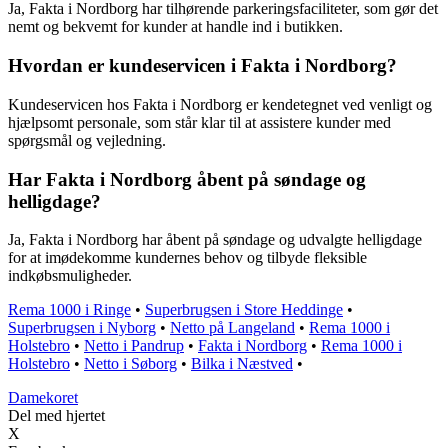
Ja, Fakta i Nordborg har tilhørende parkeringsfaciliteter, som gør det
nemt og bekvemt for kunder at handle ind i butikken.
Hvordan er kundeservicen i Fakta i Nordborg?
Kundeservicen hos Fakta i Nordborg er kendetegnet ved venligt og
hjælpsomt personale, som står klar til at assistere kunder med
spørgsmål og vejledning.
Har Fakta i Nordborg åbent på søndage og
helligdage?
Ja, Fakta i Nordborg har åbent på søndage og udvalgte helligdage
for at imødekomme kundernes behov og tilbyde fleksible
indkøbsmuligheder.
Rema 1000 i Ringe
•
Superbrugsen i Store Heddinge
•
Superbrugsen i Nyborg
•
Netto på Langeland
•
Rema 1000 i
Holstebro
•
Netto i Pandrup
•
Fakta i Nordborg
•
Rema 1000 i
Holstebro
•
Netto i Søborg
•
Bilka i Næstved
•
Damekoret
Del med hjertet
X