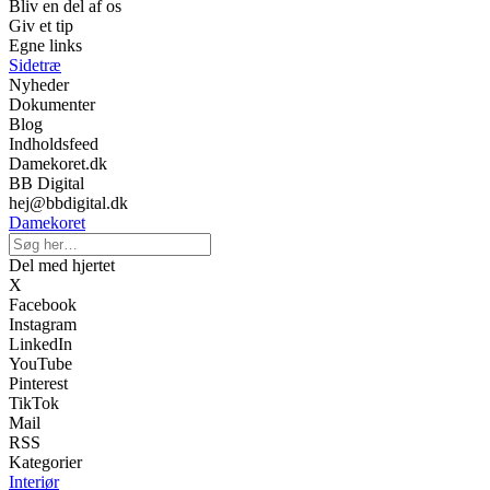
Bliv en del af os
Giv et tip
Egne links
Sidetræ
Nyheder
Dokumenter
Blog
Indholdsfeed
Damekoret.dk
BB Digital
hej@bbdigital.dk
Damekoret
Del med hjertet
X
Facebook
Instagram
LinkedIn
YouTube
Pinterest
TikTok
Mail
RSS
Kategorier
Interiør