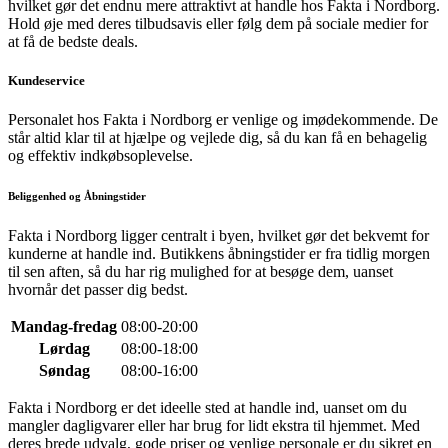
hvilket gør det endnu mere attraktivt at handle hos Fakta i Nordborg.
Hold øje med deres tilbudsavis eller følg dem på sociale medier for
at få de bedste deals.
Kundeservice
Personalet hos Fakta i Nordborg er venlige og imødekommende. De
står altid klar til at hjælpe og vejlede dig, så du kan få en behagelig
og effektiv indkøbsoplevelse.
Beliggenhed og Åbningstider
Fakta i Nordborg ligger centralt i byen, hvilket gør det bekvemt for
kunderne at handle ind. Butikkens åbningstider er fra tidlig morgen
til sen aften, så du har rig mulighed for at besøge dem, uanset
hvornår det passer dig bedst.
Mandag-fredag
08:00-20:00
Lørdag
08:00-18:00
Søndag
08:00-16:00
Fakta i Nordborg er det ideelle sted at handle ind, uanset om du
mangler dagligvarer eller har brug for lidt ekstra til hjemmet. Med
deres brede udvalg, gode priser og venlige personale er du sikret en