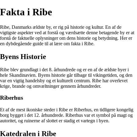
Fakta i Ribe
Ribe, Danmarks ældste by, er rig på historie og kultur. En af de
vigtigste aspekter ved at forstå og værdsætte denne betagende by er at
forstå de faktuelle oplysninger om dens historie og betydning. Her er
en dybdegående guide til at lære om fakta i Ribe.
Byens Historie
Ribe blev grundlagt i det 8. århundrede og er en af de ældste byer i
hele Skandinavien. Byens historie går tilbage til vikingetiden, og den
var en vigtig handelsby og et kulturelt centrum. Ribe har overlevet
krige, brande og omvæltninger gennem århundreder.
Riberhus
Et af de mest ikoniske steder i Ribe er Riberhus, en tidligere kongelig
borg bygget i det 12. århundrede. Riberhus var et symbol på magt og
autoritet, og ruinerne af slottet er stadig et vartegn i byen.
Katedralen i Ribe