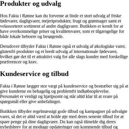
Produkter og udvalg
Hos Fakta i Rønne kan du forvente at finde et stort udvalg af friske
fødevarer, dagligvarer, mejeriprodukter, frugt og grøntsager samt et
velassorteret sortiment af andre dagligvarer. Butikken er kendt for at
have overkommelige priser og kvalitetsvarer, som er tilgængelige for
både lokale beboere og besøgende.
Derudover tilbyder Fakta i Rønne også et udvalg af økologiske varer,
glutenfri produkter og et bredt udvalg af internationale fødevarer,
hvilket gør det til et attraktivt valg for alle slags kunder med forskellige
præferencer og krav.
Kundeservice og tilbud
Fakta i Rønne lægger stor vægt på kundeservice og bestræber sig på at
give kunderne en behagelig og problemfri indkøbsoplevelse.
Personalet er venligt og hjælpsomt og står altid klar til at svare på
spørgsmål eller give anbefalinger.
Butikken tilbyder regelmæssigt gode tilbud og kampagner på udvalgte
varer, så det er altid værd at holde øje med deres seneste tilbud for at
spare penge på dine dagligvarer. Du kan også tilmelde dig deres
nyhedsbrev for at modtage opdateringer om kommende tilbud og