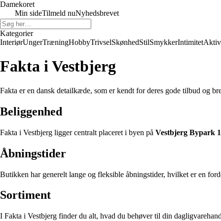
Damekoret
Min side
Tilmeld nu
Nyhedsbrevet
Kategorier
Interiør
Unger
Træning
Hobby
Trivsel
Skønhed
Stil
Smykker
Intimitet
Aktiv
Fakta i Vestbjerg
Fakta er en dansk detailkæde, som er kendt for deres gode tilbud og bre
Beliggenhed
Fakta i Vestbjerg ligger centralt placeret i byen på
Vestbjerg Bypark 
Åbningstider
Butikken har generelt lange og fleksible åbningstider, hvilket er en fo
Sortiment
I Fakta i Vestbjerg finder du alt, hvad du behøver til din dagligvarehan