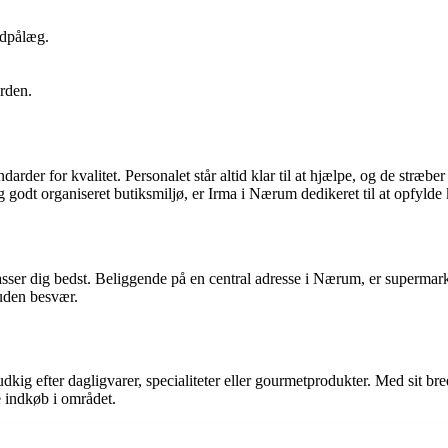
ødpålæg.
erden.
rder for kvalitet. Personalet står altid klar til at hjælpe, og de stræb
g godt organiseret butiksmiljø, er Irma i Nærum dedikeret til at opfyld
r dig bedst. Beliggende på en central adresse i Nærum, er supermarkedet 
 uden besvær.
dkig efter dagligvarer, specialiteter eller gourmetprodukter. Med sit bre
e indkøb i området.