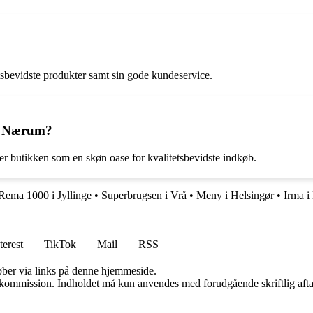
etsbevidste produkter samt sin gode kundeservice.
 i Nærum?
r butikken som en skøn oase for kvalitetsbevidste indkøb.
Rema 1000 i Jyllinge
•
Superbrugsen i Vrå
•
Meny i Helsingør
•
Irma 
terest
TikTok
Mail
RSS
 køber via links på denne hjemmeside.
få kommission. Indholdet må kun anvendes med forudgående skriftlig afta