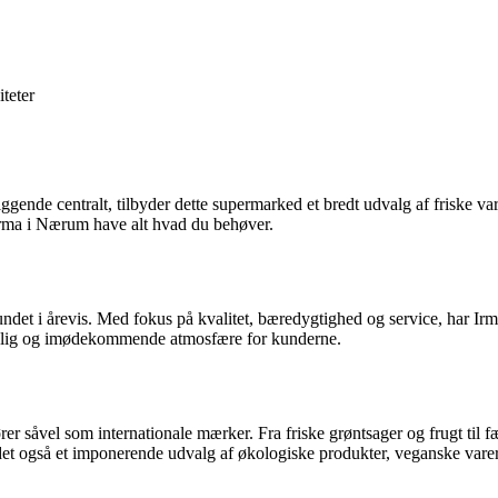
iteter
nde centralt, tilbyder dette supermarked et bredt udvalg af friske vare
Irma i Nærum have alt hvad du behøver.
mfundet i årevis. Med fokus på kvalitet, bæredygtighed og service, ha
agelig og imødekommende atmosfære for kunderne.
rer såvel som internationale mærker. Fra friske grøntsager og frugt til 
et også et imponerende udvalg af økologiske produkter, veganske varer