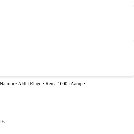
i Nærum
•
Aldi i Ringe
•
Rema 1000 i Aarup
•
le.