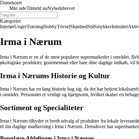
Damekoret
Min side
Tilmeld nu
Nyhedsbrevet
Kategorier
Interiør
Unger
Træning
Hobby
Trivsel
Skønhed
Stil
Smykker
Intimitet
Aktiv
Irma i Nærum
Irma i Nærum er en af de mest populære supermarkeder i området. Beligge
økologiske produkter, gourmetmad eller bare dine daglige indkøb, vil 
Irma i Nærums Historie og Kultur
Irma i Nærum har en lang historie bag sig, da det har betjent lokalsa
i området. Personalet er venligt og hjælpsomt, hvilket skaber en beh
Sortiment og Specialiteter
Irma i Nærum tilbyder et bredt udvalg af produkter fra lokale leverandø
til din daglige madlavning i Irma i Nærum. Derudover har supermarked
Populære Afdelinger i Irma i Nærum