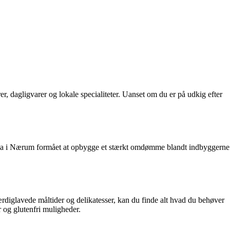
r, dagligvarer og lokale specialiteter. Uanset om du er på udkig efter
r Irma i Nærum formået at opbygge et stærkt omdømme blandt indbyggerne
færdiglavede måltider og delikatesser, kan du finde alt hvad du behøver
 og glutenfri muligheder.