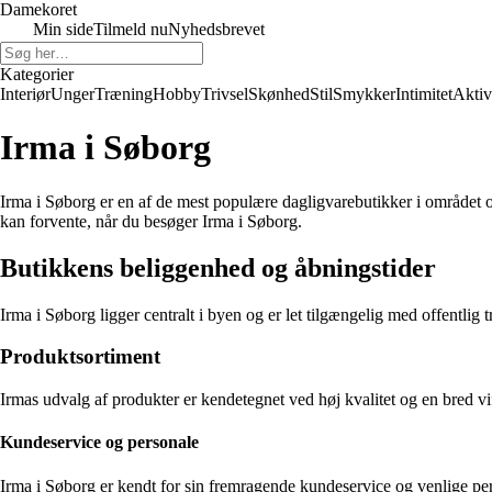
Damekoret
Min side
Tilmeld nu
Nyhedsbrevet
Kategorier
Interiør
Unger
Træning
Hobby
Trivsel
Skønhed
Stil
Smykker
Intimitet
Aktiv
Irma i Søborg
Irma i Søborg er en af de mest populære dagligvarebutikker i området og
kan forvente, når du besøger Irma i Søborg.
Butikkens beliggenhed og åbningstider
Irma i Søborg ligger centralt i byen og er let tilgængelig med offentlig
Produktsortiment
Irmas udvalg af produkter er kendetegnet ved høj kvalitet og en bred vift
Kundeservice og personale
Irma i Søborg er kendt for sin fremragende kundeservice og venlige pers