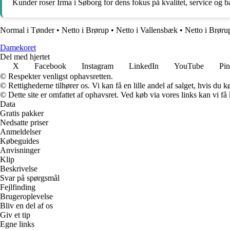
Kunder roser Irma i Søborg for dens fokus på kvalitet, service og 
Normal i Tønder
•
Netto i Brørup
•
Netto i Vallensbæk
•
Netto i Brøru
Damekoret
Del med hjertet
X
Facebook
Instagram
LinkedIn
YouTube
Pin
© Respekter venligst ophavsretten.
© Rettighederne tilhører os. Vi kan få en lille andel af salget, hvis du
© Dette site er omfattet af ophavsret. Ved køb via vores links kan vi 
Data
Gratis pakker
Nedsatte priser
Anmeldelser
Købeguides
Anvisninger
Klip
Beskrivelse
Svar på spørgsmål
Fejlfinding
Brugeroplevelse
Bliv en del af os
Giv et tip
Egne links