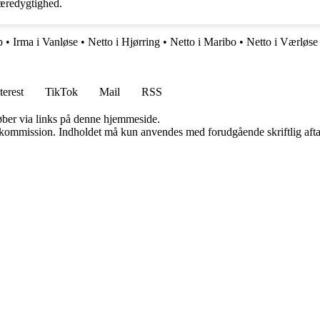
bæredygtighed.
p
•
Irma i Vanløse
•
Netto i Hjørring
•
Netto i Maribo
•
Netto i Værløse
terest
TikTok
Mail
RSS
 køber via links på denne hjemmeside.
få kommission. Indholdet må kun anvendes med forudgående skriftlig afta