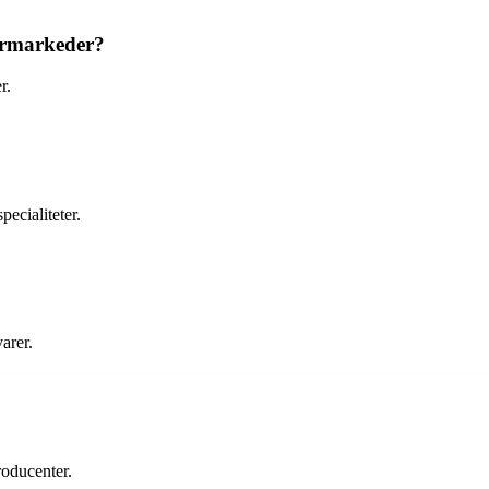
permarkeder?
r.
ecialiteter.
arer.
roducenter.