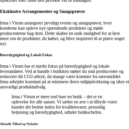
opskrifter eller finde den perfekte vin til middagen.
Eksklusive Arrangementer og Smagsprøver
Irma i Virum arrangerer jævnligt events og smagsprøver, hvor
kunderne kan opleve nye spændende produkter og møde
producenterne bag dem. Dette skaber en unik mulighed for at lære
mere om de produkter, du køber, og blive inspireret til at prøve noget
nyt.
Bæredygtighed og Lokalt Fokus
Irma i Virum har et stærkt fokus på bæredygtighed og lokale
leverandører. Ved at handle i butikken støtter du små producenter og
reducerer dit CO2-aftryk, da mange varer kommer fra nærområdet.
Irma arbejder konstant på at minimere deres miljøpåvirkning og sikre et
ansvarligt produktudvalg.
Irma i Virum er mere end bare en butik – det er en
oplevelse for alle sanser. Vi sætter en ære i at tilbyde vores
kunder det bedste inden for kvalitetsvarer, personlig
betjening og bæredygtighed, udtaler butikschefen.
Aktuelle Tilbud og Nyheder