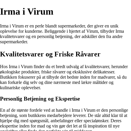
Irma i Virum
Irma i Virum er en perle blandt supermarkeder, der giver en unik
oplevelse for kunderne. Beliggende i hjertet af Virum, tilbyder Irma
kvalitetsvarer og en personlig betjening, der adskiller den fra andre
supermarkeder.
Kvalitetsvarer og Friske Råvarer
Hos Irma i Virum finder du et bredt udvalg af kvalitetsvarer, herunder
økologiske produkter, friske råvarer og eksklusive delikatesser.
Butikken fokuserer på at tilbyde det bedste inden for madvarer, så du
kan forkæle dig selv og dine nærmeste med lækre måltider og
kulinariske oplevelser.
Personlig Betjening og Ekspertise
En af de største fordele ved at handle i Irma i Virum er den personlige
betjening, som butikkens medarbejdere leverer. De står altid klar til at
hjælpe dig med spørgsmål, anbefalinger eller specialønsker. Deres
ekspertise inden for mad og vin gør det let at få inspiration til nye