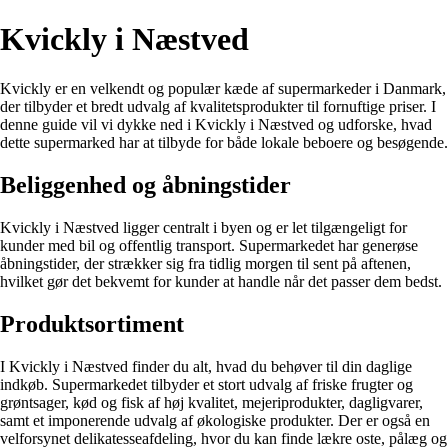
Kvickly i Næstved
Kvickly er en velkendt og populær kæde af supermarkeder i Danmark,
der tilbyder et bredt udvalg af kvalitetsprodukter til fornuftige priser. I
denne guide vil vi dykke ned i Kvickly i Næstved og udforske, hvad
dette supermarked har at tilbyde for både lokale beboere og besøgende.
Beliggenhed og åbningstider
Kvickly i Næstved ligger centralt i byen og er let tilgængeligt for
kunder med bil og offentlig transport. Supermarkedet har generøse
åbningstider, der strækker sig fra tidlig morgen til sent på aftenen,
hvilket gør det bekvemt for kunder at handle når det passer dem bedst.
Produktsortiment
I Kvickly i Næstved finder du alt, hvad du behøver til din daglige
indkøb. Supermarkedet tilbyder et stort udvalg af friske frugter og
grøntsager, kød og fisk af høj kvalitet, mejeriprodukter, dagligvarer,
samt et imponerende udvalg af økologiske produkter. Der er også en
velforsynet delikatesseafdeling, hvor du kan finde lækre oste, pålæg og