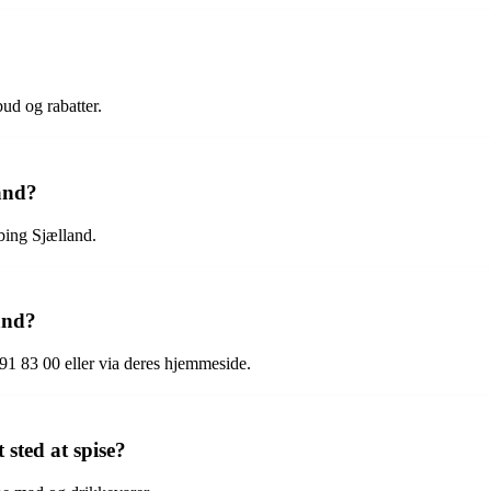
ud og rabatter.
and?
bing Sjælland.
and?
1 83 00 eller via deres hjemmeside.
 sted at spise?