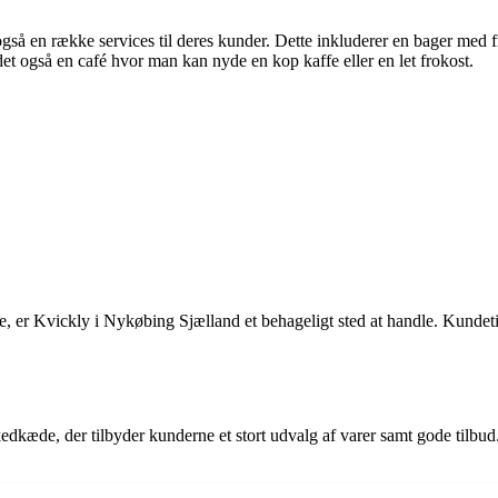
gså en række services til deres kunder. Dette inkluderer en bager med f
et også en café hvor man kan nyde en kop kaffe eller en let frokost.
e, er Kvickly i Nykøbing Sjælland et behageligt sted at handle. Kundetilfr
edkæde, der tilbyder kunderne et stort udvalg af varer samt gode til