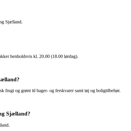
ng Sjælland.
kker henholdsvis kl. 20.00 (18.00 lørdag).
jælland?
k frugt og grønt til bager- og ferskvarer samt tøj og boligtilbehør.
ng Sjælland?
lland.