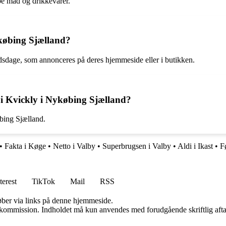
be mad og drikkevarer.
Nykøbing Sjælland?
udsdage, som annonceres på deres hjemmeside eller i butikken.
 i Kvickly i Nykøbing Sjælland?
øbing Sjælland.
•
Fakta i Køge
•
Netto i Valby
•
Superbrugsen i Valby
•
Aldi i Ikast
•
F
terest
TikTok
Mail
RSS
 køber via links på denne hjemmeside.
få kommission. Indholdet må kun anvendes med forudgående skriftlig afta