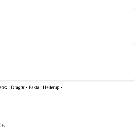
øtex i Dragør
•
Fakta i Hellerup
•
le.