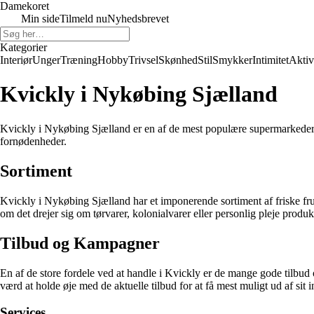
Damekoret
Min side
Tilmeld nu
Nyhedsbrevet
Kategorier
Interiør
Unger
Træning
Hobby
Trivsel
Skønhed
Stil
Smykker
Intimitet
Aktiv
Kvickly i Nykøbing Sjælland
Kvickly i Nykøbing Sjælland er en af de mest populære supermarkeder i b
fornødenheder.
Sortiment
Kvickly i Nykøbing Sjælland har et imponerende sortiment af friske frug
om det drejer sig om tørvarer, kolonialvarer eller personlig pleje produk
Tilbud og Kampagner
En af de store fordele ved at handle i Kvickly er de mange gode tilbud 
værd at holde øje med de aktuelle tilbud for at få mest muligt ud af sit 
Services