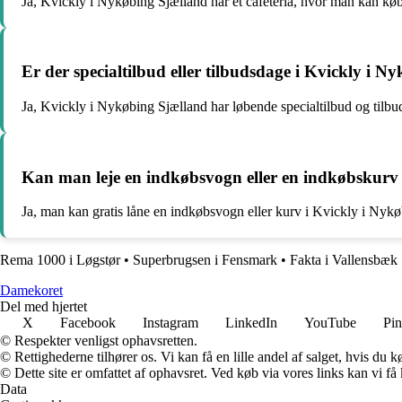
Ja, Kvickly i Nykøbing Sjælland har et cafeteria, hvor man kan kø
Er der specialtilbud eller tilbudsdage i Kvickly i 
Ja, Kvickly i Nykøbing Sjælland har løbende specialtilbud og tilb
Kan man leje en indkøbsvogn eller en indkøbskurv
Ja, man kan gratis låne en indkøbsvogn eller kurv i Kvickly i Nyk
Rema 1000 i Løgstør
•
Superbrugsen i Fensmark
•
Fakta i Vallensbæk
Damekoret
Del med hjertet
X
Facebook
Instagram
LinkedIn
YouTube
Pin
© Respekter venligst ophavsretten.
© Rettighederne tilhører os. Vi kan få en lille andel af salget, hvis du
© Dette site er omfattet af ophavsret. Ved køb via vores links kan vi 
Data