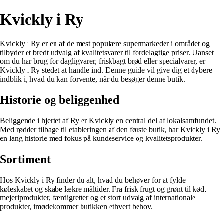
Kvickly i Ry
Kvickly i Ry er en af de mest populære supermarkeder i området og
tilbyder et bredt udvalg af kvalitetsvarer til fordelagtige priser. Uanset
om du har brug for dagligvarer, friskbagt brød eller specialvarer, er
Kvickly i Ry stedet at handle ind. Denne guide vil give dig et dybere
indblik i, hvad du kan forvente, når du besøger denne butik.
Historie og beliggenhed
Beliggende i hjertet af Ry er Kvickly en central del af lokalsamfundet.
Med rødder tilbage til etableringen af den første butik, har Kvickly i Ry
en lang historie med fokus på kundeservice og kvalitetsprodukter.
Sortiment
Hos Kvickly i Ry finder du alt, hvad du behøver for at fylde
køleskabet og skabe lækre måltider. Fra frisk frugt og grønt til kød,
mejeriprodukter, færdigretter og et stort udvalg af internationale
produkter, imødekommer butikken ethvert behov.