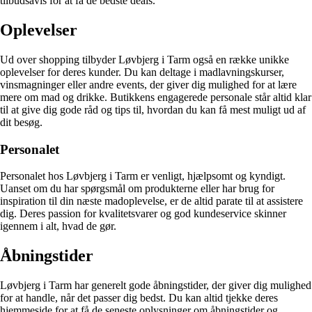
tilbudsavis for at få de bedste deals.
Oplevelser
Ud over shopping tilbyder Løvbjerg i Tarm også en række unikke
oplevelser for deres kunder. Du kan deltage i madlavningskurser,
vinsmagninger eller andre events, der giver dig mulighed for at lære
mere om mad og drikke. Butikkens engagerede personale står altid klar
til at give dig gode råd og tips til, hvordan du kan få mest muligt ud af
dit besøg.
Personalet
Personalet hos Løvbjerg i Tarm er venligt, hjælpsomt og kyndigt.
Uanset om du har spørgsmål om produkterne eller har brug for
inspiration til din næste madoplevelse, er de altid parate til at assistere
dig. Deres passion for kvalitetsvarer og god kundeservice skinner
igennem i alt, hvad de gør.
Åbningstider
Løvbjerg i Tarm har generelt gode åbningstider, der giver dig mulighed
for at handle, når det passer dig bedst. Du kan altid tjekke deres
hjemmeside for at få de seneste oplysninger om åbningstider og