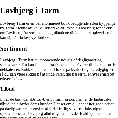
Løvbjerg i Tarm
Løvbjerg Tarm er en velrenommeret butik beliggende i den hyggelige
by Tarm. Denne artikel vil udforske alt, hvad du har brug for at vide
om Løvbjerg, fra sortimentet og tilbudene til de unikke oplevelser, du
kan få, når du besøger butikken.
Sortiment
Løvbjerg i Tarm har et imponerende udvalg af dagligvarer og
specialvarer. Du kan finde alt fra friske lokale råvarer til internationale
delikatesser. Butikken har et stort fokus på kvalitet og bæredygtighed,
så du kan være sikker på at finde varer, der passer til enhver smag og
ethvert behov.
Tilbud
En af de ting, der gør Løvbjerg i Tarm så populær, er de fantastiske
tilbud, de tilbyder deres kunder. Uanset om du leder efter gode priser
på dagligvarer eller ønsker at forkæle dig selv med luksuriøse
specialiteter, har Løvbjerg altid noget at tilbyde. Hold øje med deres