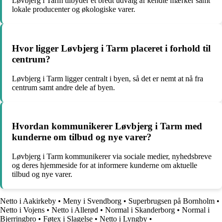
Løvbjerg i Tarm tilbyder et bredt udvalg af kendte mærker samt
lokale producenter og økologiske varer.
Hvor ligger Løvbjerg i Tarm placeret i forhold til
centrum?
Løvbjerg i Tarm ligger centralt i byen, så det er nemt at nå fra
centrum samt andre dele af byen.
Hvordan kommunikerer Løvbjerg i Tarm med
kunderne om tilbud og nye varer?
Løvbjerg i Tarm kommunikerer via sociale medier, nyhedsbreve
og deres hjemmeside for at informere kunderne om aktuelle
tilbud og nye varer.
Netto i Aakirkeby
•
Meny i Svendborg
•
Superbrugsen på Bornholm
•
Netto i Vojens
•
Netto i Allerød
•
Normal i Skanderborg
•
Normal i
Bjerringbro
•
Føtex i Slagelse
•
Netto i Lyngby
•