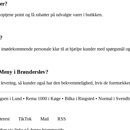
er?
tjene point og få rabatter på udvalgte varer i butikken.
v?
g imødekommende personale klar til at hjælpe kunder med spørgsmål o
a Meny i Brønderslev?
g levering, så kunder også har den bekvemmelighed, hvis de foretrækker
gsen i Lund
•
Rema 1000 i Køge
•
Bilka i Ringsted
•
Normal i Svendb
terest
TikTok
Mail
RSS
 køber via links på denne hjemmeside.