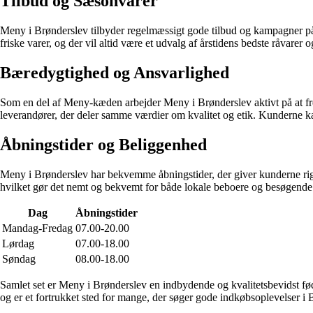
Tilbud og Sæsonvarer
Meny i Brønderslev tilbyder regelmæssigt gode tilbud og kampagner på u
friske varer, og der vil altid være et udvalg af årstidens bedste råvare
Bæredygtighed og Ansvarlighed
Som en del af Meny-kæden arbejder Meny i Brønderslev aktivt på at f
leverandører, der deler samme værdier om kvalitet og etik. Kunderne k
Åbningstider og Beliggenhed
Meny i Brønderslev har bekvemme åbningstider, der giver kunderne rig m
hvilket gør det nemt og bekvemt for både lokale beboere og besøgende a
Dag
Åbningstider
Mandag-Fredag
07.00-20.00
Lørdag
07.00-18.00
Søndag
08.00-18.00
Samlet set er Meny i Brønderslev en indbydende og kvalitetsbevidst fød
og er et fortrukket sted for mange, der søger gode indkøbsoplevelser i 