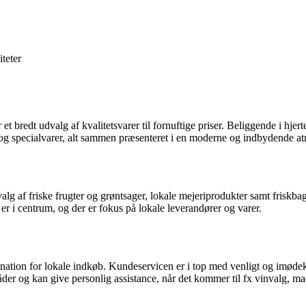
iteter
t bredt udvalg af kvalitetsvarer til fornuftige priser. Beliggende i hjert
og specialvarer, alt sammen præsenteret i en moderne og indbydende a
af friske frugter og grøntsager, lokale mejeriprodukter samt friskbagt 
er i centrum, og der er fokus på lokale leverandører og varer.
ination for lokale indkøb. Kundeservicen er i top med venligt og imødek
der og kan give personlig assistance, når det kommer til fx vinvalg, ma