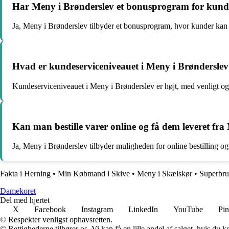
Har Meny i Brønderslev et bonusprogram for kund
Ja, Meny i Brønderslev tilbyder et bonusprogram, hvor kunder kan op
Hvad er kundeserviceniveauet i Meny i Brøndersle
Kundeserviceniveauet i Meny i Brønderslev er højt, med venligt o
Kan man bestille varer online og få dem leveret fr
Ja, Meny i Brønderslev tilbyder muligheden for online bestilling o
Fakta i Herning
•
Min Købmand i Skive
•
Meny i Skælskør
•
Superbru
Damekoret
Del med hjertet
X
Facebook
Instagram
LinkedIn
YouTube
Pin
© Respekter venligst ophavsretten.
© Rettighederne tilhører os. Vi kan få en lille andel af salget, hvis du