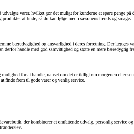
dvalgte varer, hvilket gør det muligt for kunderne at spare penge på d
r og produkter at finde, så du kan følge med i sæsonens trends og smage.
remme bæredygtighed og ansvarlighed i deres forretning. Der lægges v
an derfor handle med god samvittighed og støtte en mere bæredygtig fr
ulighed for at handle, uanset om det er tidligt om morgenen eller sent 
t finde frem til gode varer og venlig service.
evarebutik, der kombinerer et omfattende udvalg, personlig service og 
Brønderslev.