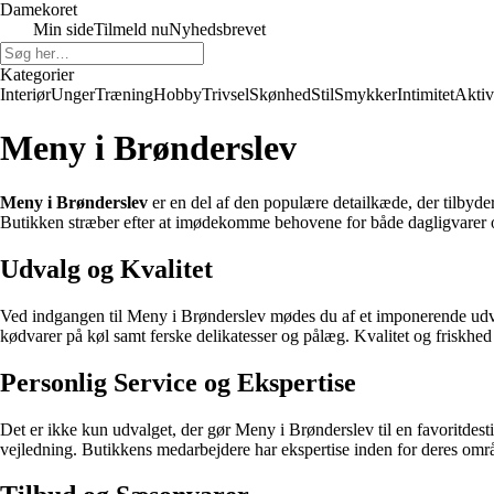
Damekoret
Min side
Tilmeld nu
Nyhedsbrevet
Kategorier
Interiør
Unger
Træning
Hobby
Trivsel
Skønhed
Stil
Smykker
Intimitet
Aktiv
Meny i Brønderslev
Meny i Brønderslev
er en del af den populære detailkæde, der tilbyder e
Butikken stræber efter at imødekomme behovene for både dagligvarer 
Udvalg og Kvalitet
Ved indgangen til Meny i Brønderslev mødes du af et imponerende udvalg 
kødvarer på køl samt ferske delikatesser og pålæg. Kvalitet og friskhed 
Personlig Service og Ekspertise
Det er ikke kun udvalget, der gør Meny i Brønderslev til en favoritdest
vejledning. Butikkens medarbejdere har ekspertise inden for deres områ