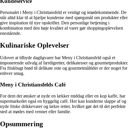
Kundeservice
Personalet i Meny i Christiansfeld er venligt og imødekommende. De
står altid klar til at hjælpe kunderne med spørgsmål om produkter eller
give inspiration til nye opskrifter. Den personlige betjening i
kombination med den høje kvalitet af varer gør shoppingoplevelsen
enestående.
Kulinariske Oplevelser
Udover at tilbyde dagligvarer har Meny i Christiansfeld også et
imponerende udvalg af færdigretter, delikatesser og gourmetprodukter.
Fra friskbagt brød til delikate oste og gourmetmåltider er der noget for
enhver smag.
Meny i Christiansfelds Café
For dem der ønsker at nyde en lækker middag eller en kop kaffe, har
supermarkedet også en hyggelig café. Her kan kunderne slappe af og
nyde friske drikkevarer og lækre retter, hvilket gør det til det perfekte
sted at mødes med venner eller familie.
Opsummering