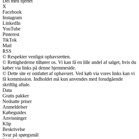
Del med hjertet
X
Facebook
Instagram
LinkedIn
YouTube
Pinterest
TikTok
Mail
RSS
© Respekter venligst ophavsretten.
© Rettighederne tilhører os. Vi kan få en lille andel af salget, hvis du
køber via links på denne hjemmeside.
© Dette site er omfattet af ophavsret. Ved køb via vores links kan vi
få kommission. Indholdet må kun anvendes med forudgående
skriftlig aftale.
Data
Gratis pakker
Nedsatte priser
Anmeldelser
Købeguides
Anvisninger
Klip
Beskrivelse
Svar på spørgsmål