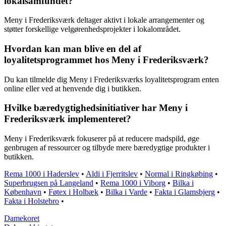
lokalsamfundet?
Meny i Frederiksværk deltager aktivt i lokale arrangementer og
støtter forskellige velgørenhedsprojekter i lokalområdet.
Hvordan kan man blive en del af
loyalitetsprogrammet hos Meny i Frederiksværk?
Du kan tilmelde dig Meny i Frederiksværks loyalitetsprogram enten
online eller ved at henvende dig i butikken.
Hvilke bæredygtighedsinitiativer har Meny i
Frederiksværk implementeret?
Meny i Frederiksværk fokuserer på at reducere madspild, øge
genbrugen af ressourcer og tilbyde mere bæredygtige produkter i
butikken.
Rema 1000 i Haderslev
•
Aldi i Fjerritslev
•
Normal i Ringkøbing
•
Superbrugsen på Langeland
•
Rema 1000 i Viborg
•
Bilka i
København
•
Føtex i Holbæk
•
Bilka i Varde
•
Fakta i Glamsbjerg
•
Fakta i Holstebro
•
Damekoret