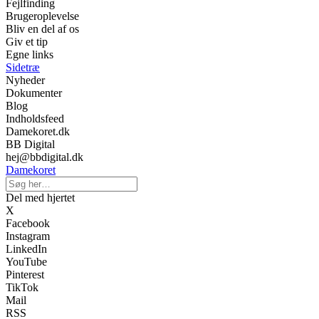
Fejlfinding
Brugeroplevelse
Bliv en del af os
Giv et tip
Egne links
Sidetræ
Nyheder
Dokumenter
Blog
Indholdsfeed
Damekoret.dk
BB Digital
hej@bbdigital.dk
Damekoret
Del med hjertet
X
Facebook
Instagram
LinkedIn
YouTube
Pinterest
TikTok
Mail
RSS