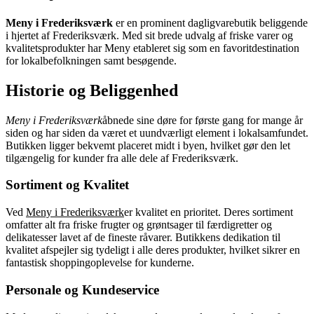
Meny i Frederiksværk
er en prominent dagligvarebutik beliggende
i hjertet af Frederiksværk. Med sit brede udvalg af friske varer og
kvalitetsprodukter har Meny etableret sig som en favoritdestination
for lokalbefolkningen samt besøgende.
Historie og Beliggenhed
Meny i Frederiksværk
åbnede sine døre for første gang for mange år
siden og har siden da været et uundværligt element i lokalsamfundet.
Butikken ligger bekvemt placeret midt i byen, hvilket gør den let
tilgængelig for kunder fra alle dele af Frederiksværk.
Sortiment og Kvalitet
Ved
Meny i Frederiksværk
er kvalitet en prioritet. Deres sortiment
omfatter alt fra friske frugter og grøntsager til færdigretter og
delikatesser lavet af de fineste råvarer. Butikkens dedikation til
kvalitet afspejler sig tydeligt i alle deres produkter, hvilket sikrer en
fantastisk shoppingoplevelse for kunderne.
Personale og Kundeservice