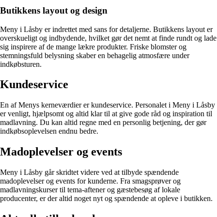
Butikkens layout og design
Meny i Låsby er indrettet med sans for detaljerne. Butikkens layout er
overskueligt og indbydende, hvilket gør det nemt at finde rundt og lade
sig inspirere af de mange lækre produkter. Friske blomster og
stemningsfuld belysning skaber en behagelig atmosfære under
indkøbsturen.
Kundeservice
En af Menys kerneværdier er kundeservice. Personalet i Meny i Låsby
er venligt, hjælpsomt og altid klar til at give gode råd og inspiration til
madlavning. Du kan altid regne med en personlig betjening, der gør
indkøbsoplevelsen endnu bedre.
Madoplevelser og events
Meny i Låsby går skridtet videre ved at tilbyde spændende
madoplevelser og events for kunderne. Fra smagsprøver og
madlavningskurser til tema-aftener og gæstebesøg af lokale
producenter, er der altid noget nyt og spændende at opleve i butikken.