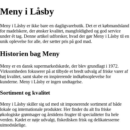
Meny i Låsby
Meny i Låsby er ikke bare en dagligvarebutik. Det er et købmandsland
for madelskere, der ønsker kvalitet, mangfoldighed og god service
under ét tag. Denne artikel udforsker, hvad der gør Meny i Låsby til en
unik oplevelse for alle, der sætter pris på god mad.
Historien bag Meny
Meny er en dansk supermarkedskæde, der blev grundlagt i 1972.
Virksomheden fokuserer på at tilbyde et bredt udvalg af friske varer af
høj kvalitet, samt skabe en inspirerende indkøbsoplevelse for
kunderne. Meny i Låsby er ingen undtagelse.
Sortiment og kvalitet
Meny i Låsby skiller sig ud med sit imponerende sortiment af både
lokale og internationale produkter. Her finder du alt fra friske
økologiske grøntsager og årstidens frugter til specialiteter fra hele
verden. Kødet er nøje udvalgt, fiskedisken frisk og delikatesserne
uimodståelige.