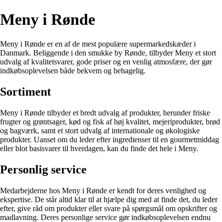
Meny i Rønde
Meny i Rønde er en af de mest populære supermarkedskæder i
Danmark. Beliggende i den smukke by Rønde, tilbyder Meny et stort
udvalg af kvalitetsvarer, gode priser og en venlig atmosfære, der gør
indkøbsoplevelsen både bekvem og behagelig.
Sortiment
Meny i Rønde tilbyder et bredt udvalg af produkter, herunder friske
frugter og grøntsager, kød og fisk af høj kvalitet, mejeriprodukter, brød
og bagværk, samt et stort udvalg af internationale og økologiske
produkter. Uanset om du leder efter ingredienser til en gourmetmiddag
eller blot basisvarer til hverdagen, kan du finde det hele i Meny.
Personlig service
Medarbejderne hos Meny i Rønde er kendt for deres venlighed og
ekspertise. De står altid klar til at hjælpe dig med at finde det, du leder
efter, give råd om produkter eller svare på spørgsmål om opskrifter og
madlavning. Deres personlige service gør indkøbsoplevelsen endnu