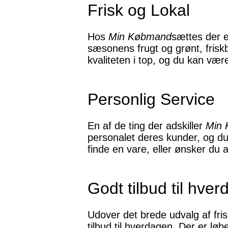
Frisk og Lokal
Hos
Min Købmand
sættes der en
sæsonens frugt og grønt, friskb
kvaliteten i top, og du kan være
Personlig Service
En af de ting der adskiller
Min
personalet deres kunder, og du 
finde en vare, eller ønsker du at
Godt tilbud til hve
Udover det brede udvalg af fri
tilbud til hverdagen. Der er løb