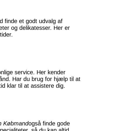
id finde et godt udvalg af
eter og delikatesser. Her er
tider.
nlige service. Her kender
nd. Har du brug for hjælp til at
d klar til at assistere dig.
n Købmand
også finde gode
pecialiteter, så du kan altid