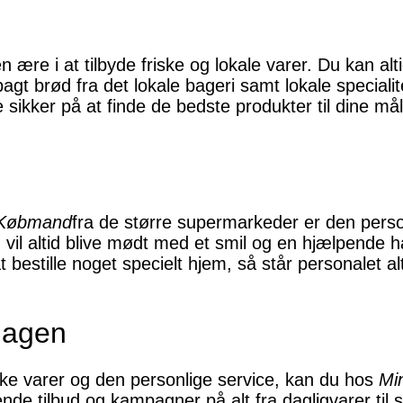
 ære i at tilbyde friske og lokale varer. Du kan alt
agt brød fra det lokale bageri samt lokale specialit
 sikker på at finde de bedste produkter til dine mål
 Købmand
fra de større supermarkeder er den perso
vil altid blive mødt med et smil og en hjælpende hå
 bestille noget specielt hjem, så står personalet alti
rdagen
ske varer og den personlige service, kan du hos
Mi
ende tilbud og kampagner på alt fra dagligvarer til s