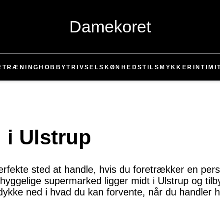
Damekoret
R
TRÆNING
HOBBY
TRIVSEL
SKØNHED
STIL
SMYKKER
INTIMI
i Ulstrup
erfekte sted at handle, hvis du foretrækker en perso
hyggelige supermarked ligger midt i Ulstrup og tilby
 dykke ned i hvad du kan forvente, når du handler 