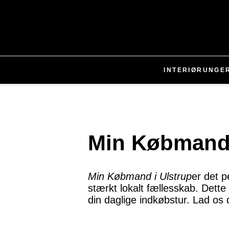
INTERIØR
UNGE
Min Købmand 
Min Købmand i Ulstrup
er det p
stærkt lokalt fællesskab. Dette 
din daglige indkøbstur. Lad os