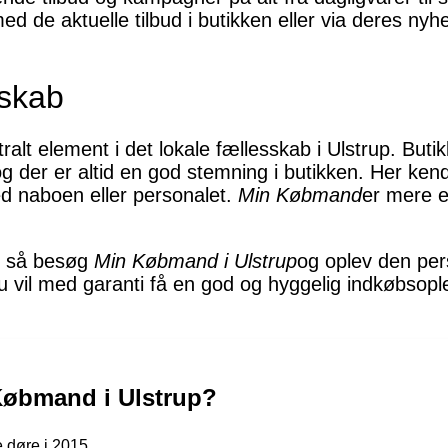
d de aktuelle tilbud i butikken eller via deres nyh
sskab
tralt element i det lokale fællesskab i Ulstrup. Butik
g der er altid en god stemning i butikken. Her ke
med naboen eller personalet.
Min Købmand
er mere e
, så besøg
Min Købmand i Ulstrup
og oplev den pers
 vil med garanti få en god og hyggelig indkøbsople
Købmand i Ulstrup?
 døre i 2015.