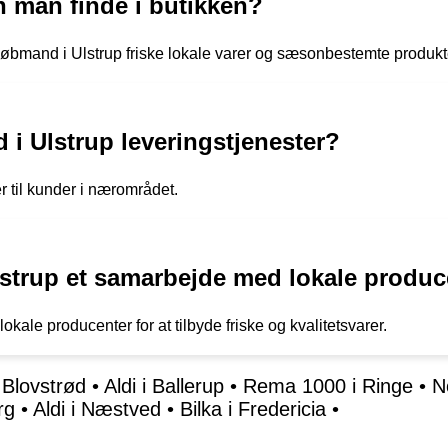
 man finde i butikken?
Købmand i Ulstrup friske lokale varer og sæsonbestemte produkt
i Ulstrup leveringstjenester?
er til kunder i nærområdet.
strup et samarbejde med lokale produc
kale producenter for at tilbyde friske og kvalitetsvarer.
 Blovstrød
•
Aldi i Ballerup
•
Rema 1000 i Ringe
•
N
rg
•
Aldi i Næstved
•
Bilka i Fredericia
•