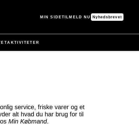
MIN SIDE
TILMELD NU
Nyhedsbrevet
TET
AKTIVITETER
nlig service, friske varer og et
der alt hvad du har brug for til
hos
Min Købmand
.