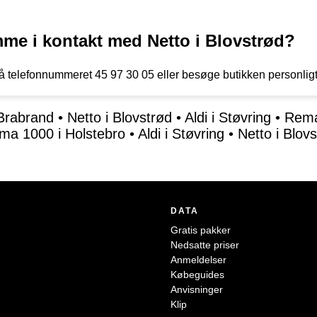
e i kontakt med Netto i Blovstrød?
på telefonnummeret 45 97 30 05 eller besøge butikken personli
Brabrand
•
Netto i Blovstrød
•
Aldi i Støvring
•
Rema
ma 1000 i Holstebro
•
Aldi i Støvring
•
Netto i Blov
DATA
Gratis pakker
Nedsatte priser
Anmeldelser
Købeguides
Anvisninger
Klip