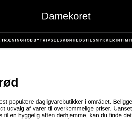
Damekoret
R
TRÆNING
HOBBY
TRIVSEL
SKØNHED
STIL
SMYKKER
INTIMI
trød
est populære dagligvarebutikker i området. Beliggen
redt udvalg af varer til overkommelige priser. Uanse
ks til en hyggelig aften derhjemme, kan du finde det