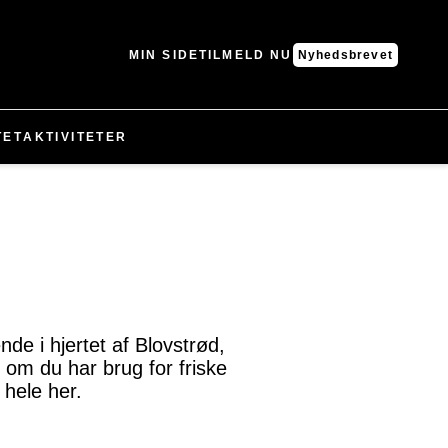
MIN SIDE
TILMELD NU
Nyhedsbrevet
TET
AKTIVITETER
de i hjertet af Blovstrød,
t om du har brug for friske
 hele her.