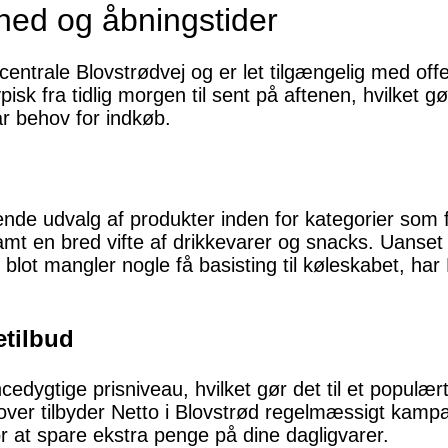
hed og åbningstider
 centrale Blovstrødvej og er let tilgængelig med of
ypisk fra tidlig morgen til sent på aftenen, hvilket
r behov for indkøb.
ende udvalg af produkter inden for kategorier som f
samt en bred vifte af drikkevarer og snacks. Uanse
blot mangler nogle få basisting til køleskabet, har 
tilbud
cedygtige prisniveau, hvilket gør det til et populær
er tilbyder Netto i Blovstrød regelmæssigt kampag
or at spare ekstra penge på dine dagligvarer.