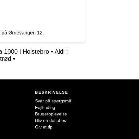
gt på Ørnevangen 12.
 1000 i Holstebro
•
Aldi i
strød
•
BESKRIVELSE
Svar på spørgsmål
Fejlfinding
Brugeroplevelse
Bliv en del af os
Giv et tip