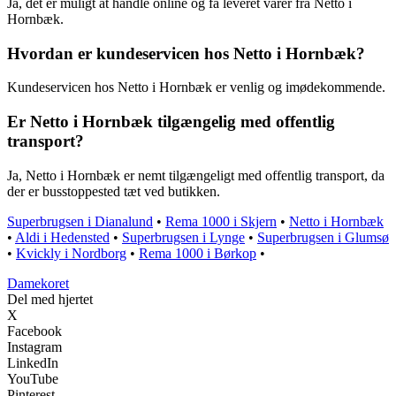
Ja, det er muligt at handle online og få leveret varer fra Netto i
Hornbæk.
Hvordan er kundeservicen hos Netto i Hornbæk?
Kundeservicen hos Netto i Hornbæk er venlig og imødekommende.
Er Netto i Hornbæk tilgængelig med offentlig
transport?
Ja, Netto i Hornbæk er nemt tilgængeligt med offentlig transport, da
der er busstoppested tæt ved butikken.
Superbrugsen i Dianalund
•
Rema 1000 i Skjern
•
Netto i Hornbæk
•
Aldi i Hedensted
•
Superbrugsen i Lynge
•
Superbrugsen i Glumsø
•
Kvickly i Nordborg
•
Rema 1000 i Børkop
•
Damekoret
Del med hjertet
X
Facebook
Instagram
LinkedIn
YouTube
Pinterest