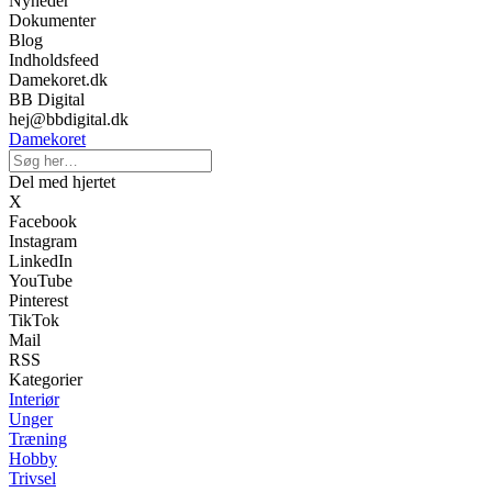
Nyheder
Dokumenter
Blog
Indholdsfeed
Damekoret.dk
BB Digital
hej@bbdigital.dk
Damekoret
Del med hjertet
X
Facebook
Instagram
LinkedIn
YouTube
Pinterest
TikTok
Mail
RSS
Kategorier
Interiør
Unger
Træning
Hobby
Trivsel