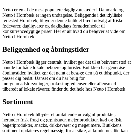
Netto er en af de mest populære dagligvarekæder i Danmark, og
Netto i Hornbæk er ingen undtagelse. Beliggende i det idylliske
feriested Hornbæk, tilbyder denne butik et bredt udvalg af friske
fødevarer, dagligvarer og dagligdags fornødenheder til
konkurrencedygtige priser. Her er alt hvad du behøver at vide om
Netto i Hornbæk.
Beliggenhed og åbningstider
Netto i Hornbæk ligger centralt, hvilket gør det til et bekvemt sted at
handle for både lokale beboere og turister. Butikken har generøse
åbningstider, hvilket gør det nemt at besøge den på et tidspunkt, der
passer dig bedst. Uanset om du har brug for
morgenmadsforsyninger, frokostingredienser eller aftensmad
tilberedt af lokale råvarer, finder du det hele hos Netto i Hornbæk.
Sortiment
Netto i Hornbæk tilbyder et omfattende udvalg af produkter,
herunder frisk frugt og grøntsager, mejeriprodukter, kød og fisk,
bageriprodukter, snacks, drikkevarer og meget mere. Butikkens
sortiment opdateres regelmæssigt for at sikre, at kunderne altid kan