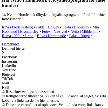
Har Netto i Humlebæk et loyalitetsprogram for faste
kunder?
Ja, Netto i Humlebæk tilbyder et loyalitetsprogram til fordel for sine
faste kunder.
Irma i Frederiksberg
•
Fakta i Tinglev
•
Fakta i Haderslev
•
Min
Købmand i Brønderslev
•
Føtex i Næstved
•
Netto i Middelfart
•
Rema 1000 i Maribo
•
Bilka i Kerteminde
•
Fakta i Ringe
•
Damekoret
Del med hjertet
X
Facebook
Instagram
LinkedIn
YouTube
Pinterest
TikTok
Mail
RSS
© Respekter venligst ophavsretten.
© Rettighederne tilhører os. Vi kan få en lille andel af salget, hvis du
køber via links på denne hjemmeside.
© Dette site er omfattet af ophavsret. Ved køb via vores links kan vi