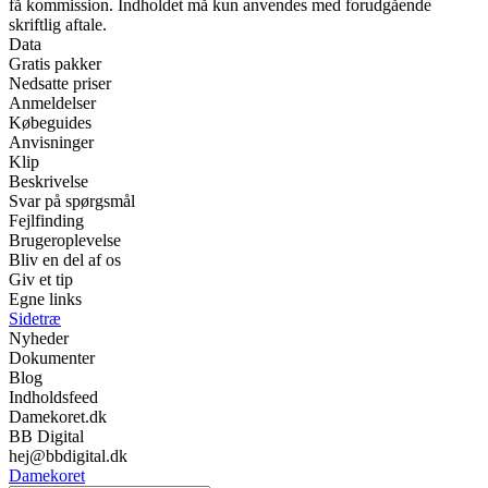
få kommission. Indholdet må kun anvendes med forudgående
skriftlig aftale.
Data
Gratis pakker
Nedsatte priser
Anmeldelser
Købeguides
Anvisninger
Klip
Beskrivelse
Svar på spørgsmål
Fejlfinding
Brugeroplevelse
Bliv en del af os
Giv et tip
Egne links
Sidetræ
Nyheder
Dokumenter
Blog
Indholdsfeed
Damekoret.dk
BB Digital
hej@bbdigital.dk
Damekoret