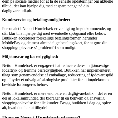
dem på sociale medier for at få de seneste opdateringer om aktuelle
tilbud, der kan hjælpe dig med at spare penge på din
dagligvareindkøb.
Kundeservice og betalingsmuligheder:
Personalet i Netto i Humlebæk er venligt og imødekommende, og
står klar til at hjælpe dig med eventuelle spørgsmål eller behov.
Butikken accepterer forskellige betalingsformer, herunder
MobilePay og de mest almindelige betalingskort, for at gøre din
shoppingoplevelse så problemfri som muligt.
Miljøansvar og bæredygtighed:
Netto i Humlebæk er engageret i at reducere deres miljømæssige
fodaftryk og fremme bæredygtighed. Butikken har implementeret
tiltag som genanvendelse af emballage, reducering af fødevarespild
og tilbyder et udvalg af økologiske produkter for at imødekomme
bevidste forbrugeres behov.
Netto i Humlebæk er mere end bare en dagligvarebutik – det er en
del af lokalsamfundet, der bidrager til en bekvem og ansvarlig
shoppingoplevelse for alle kunder. Besøg butikken i dag og oplev
alt, hvad den har at tilbyde!
Hvor er Netto i Humlebæk placeret?