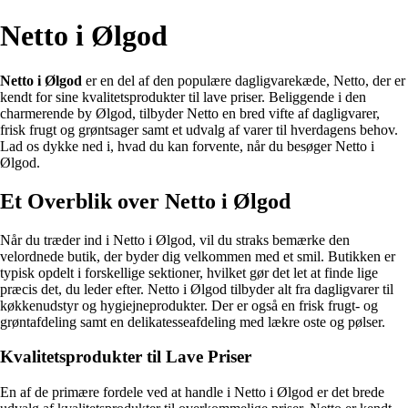
Netto i Ølgod
Netto i Ølgod
er en del af den populære dagligvarekæde, Netto, der er
kendt for sine kvalitetsprodukter til lave priser. Beliggende i den
charmerende by Ølgod, tilbyder Netto en bred vifte af dagligvarer,
frisk frugt og grøntsager samt et udvalg af varer til hverdagens behov.
Lad os dykke ned i, hvad du kan forvente, når du besøger Netto i
Ølgod.
Et Overblik over Netto i Ølgod
Når du træder ind i Netto i Ølgod, vil du straks bemærke den
velordnede butik, der byder dig velkommen med et smil. Butikken er
typisk opdelt i forskellige sektioner, hvilket gør det let at finde lige
præcis det, du leder efter. Netto i Ølgod tilbyder alt fra dagligvarer til
køkkenudstyr og hygiejneprodukter. Der er også en frisk frugt- og
grøntafdeling samt en delikatesseafdeling med lækre oste og pølser.
Kvalitetsprodukter til Lave Priser
En af de primære fordele ved at handle i Netto i Ølgod er det brede