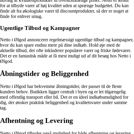
udvalg af kvalitetsprodukter til overkommelige priser. Netto er kendt
for at tilbyde varer af høj kvalitet uden at sprænge budgettet. Du kan
finde alt fra økologiske varer til discountprodukter, så der er noget at
finde for enhver smag.
Ugentlige Tilbud og Kampagner
Netto i Ølgod annoncerer regelmæssigt ugentlige tilbud og kampagner,
hvor du kan spare endnu mere på dine indkøb. Hold øje med de
aktuelle tilbud, der ofte inkluderer populære varer og friske fødevarer.
Det er en fantastisk måde at få mest muligt ud af dit besøg hos Netto i
Ølgod.
Åbningstider og Beliggenhed
Netto i Ølgod har bekvemme åbningstider, der passer til de fleste
kunders behov. Butikken ligger centralt i byen og er let tilgængelig
med offentlig transport eller bil. Det er en ideel indkøbsmulighed for
dig, der ønsker praktisk beliggenhed og kvalitetsvarer under samme
tag.
Afhentning og Levering
Netto i Ølgod tilbyder også mulighed for både afhentning og levering