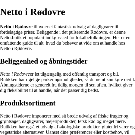
Netto i Rødovre
Netto i Rødovre
tilbyder et fantastisk udvalg af dagligvarer til
fordelagtige priser. Beliggende i det pulserende Rødovre, er denne
Netto-butik et populært indkøbssted for lokalbefolkningen. Her er en
omfattende guide til alt, hvad du behøver at vide om at handle hos
Netto i Rødovre.
Beliggenhed og åbningstider
Netto i Rødovre
er let tilgængelig med offentlig transport og bil.
Butikken har rigelige parkeringsmuligheder, så du nemt kan køre dertil.
Åbningstiderne er generelt fra tidlig morgen til sen aften, hvilket giver
dig fleksibilitet til at handle, når det passer dig bedst.
Produktsortiment
Netto i Rødovre imponerer med sit brede udvalg af friske frugter og
grøntsager, dagligvarer, mejeriprodukter, fersk kød og meget mere.
Butikken har også et udvalg af økologiske produkter, glutenfri varer og
vegetariske alternativer. Uanset dine præferencer eller kostbehov, vil