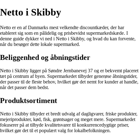
Netto i Skibby
Netto er en af Danmarks mest velkendte discountkæder, der har
etableret sig som en pålidelig og prisbevidst supermarkedskæde. I
denne guide dykker vi ned i Netto i Skibby, og hvad du kan forvente,
når du besøger dette lokale supermarked.
Beliggenhed og åbningstider
Netto i Skibby ligger på Søndre Jernbanevej 37 og er bekvemt placeret
tæt på centrum af byen. Supermarkedet tilbyder generøse åbningstider,
der passer til de fleste behov, hvilket gør det nemt for kunder at handle,
når det passer dem bedst.
Produktsortiment
Netto i Skibby tilbyder et bredt udvalg af dagligvarer, friske produkter,
mejeriprodukter, kød, fisk, grøntsager og meget mere. Supermarkedet
fokuserer på at tilbyde kvalitetsvarer til konkurrencedygtige priser,
hvilket gør det til et populært valg for lokalbefolkningen.