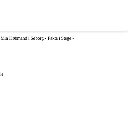
•
Min Købmand i Søborg
•
Fakta i Stege
•
le.