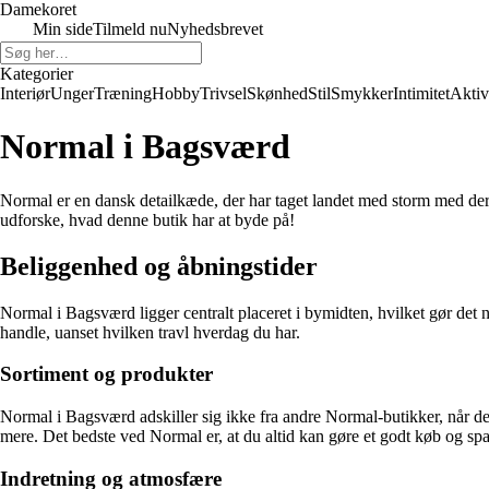
Damekoret
Min side
Tilmeld nu
Nyhedsbrevet
Kategorier
Interiør
Unger
Træning
Hobby
Trivsel
Skønhed
Stil
Smykker
Intimitet
Aktiv
Normal i Bagsværd
Normal er en dansk detailkæde, der har taget landet med storm med der
udforske, hvad denne butik har at byde på!
Beliggenhed og åbningstider
Normal i Bagsværd ligger centralt placeret i bymidten, hvilket gør det n
handle, uanset hvilken travl hverdag du har.
Sortiment og produkter
Normal i Bagsværd adskiller sig ikke fra andre Normal-butikker, når det
mere. Det bedste ved Normal er, at du altid kan gøre et godt køb og sp
Indretning og atmosfære