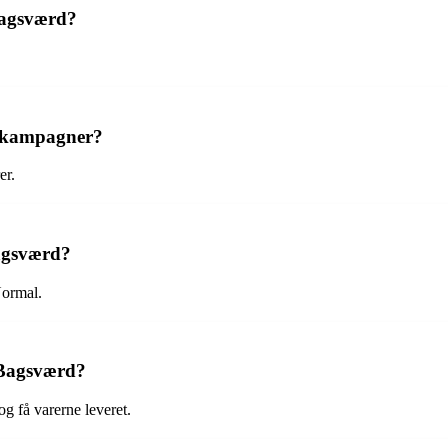
 Bagsværd?
r kampagner?
er.
Bagsværd?
Normal.
 Bagsværd?
g få varerne leveret.