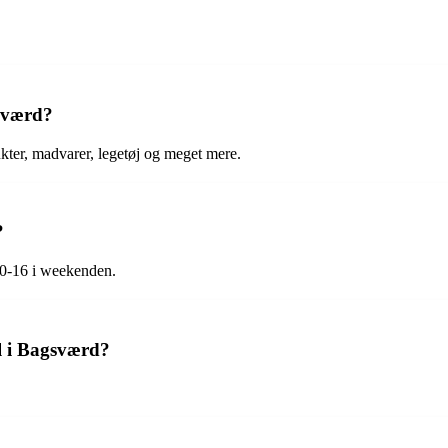
sværd?
kter, madvarer, legetøj og meget mere.
?
10-16 i weekenden.
l i Bagsværd?