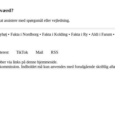
sværd?
at assistere med spørgsmål eller vejledning.
yhøj
•
Fakta i Nordborg
•
Fakta i Kolding
•
Fakta i Ry
•
Aldi i Farum
terest
TikTok
Mail
RSS
 køber via links på denne hjemmeside.
få kommission. Indholdet må kun anvendes med forudgående skriftlig afta