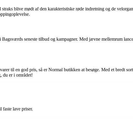
ks blive mødt af den karakteristiske røde indretning og de velorganisere
hoppingoplevelse.
 i Bagsværds seneste tilbud og kampagner. Med jævne mellemrum lancer
rer til en god pris, så er Normal butikken at besøge. Med et bredt sort
 du er i området!
 faste lave priser.