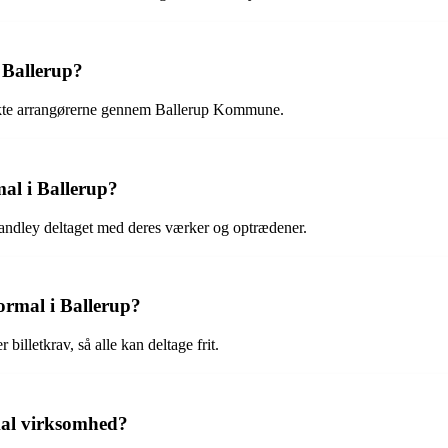
 Ballerup?
takte arrangørerne gennem Ballerup Kommune.
mal i Ballerup?
andley deltaget med deres værker og optrædener.
ormal i Ballerup?
illetkrav, så alle kan deltage frit.
kal virksomhed?