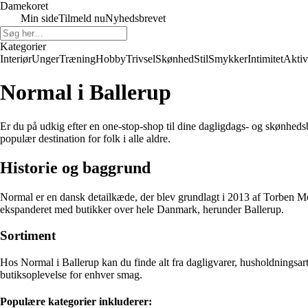
Damekoret
Min side
Tilmeld nu
Nyhedsbrevet
Kategorier
Interiør
Unger
Træning
Hobby
Trivsel
Skønhed
Stil
Smykker
Intimitet
Aktiv
Normal i Ballerup
Er du på udkig efter en one-stop-shop til dine dagligdags- og skønheds
populær destination for folk i alle aldre.
Historie og baggrund
Normal er en dansk detailkæde, der blev grundlagt i 2013 af Torben Mou
ekspanderet med butikker over hele Danmark, herunder Ballerup.
Sortiment
Hos Normal i Ballerup kan du finde alt fra dagligvarer, husholdningsart
butiksoplevelse for enhver smag.
Populære kategorier inkluderer: