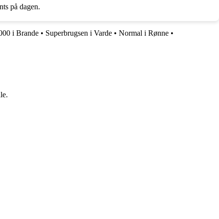
nts på dagen.
00 i Brande
•
Superbrugsen i Varde
•
Normal i Rønne
•
le.