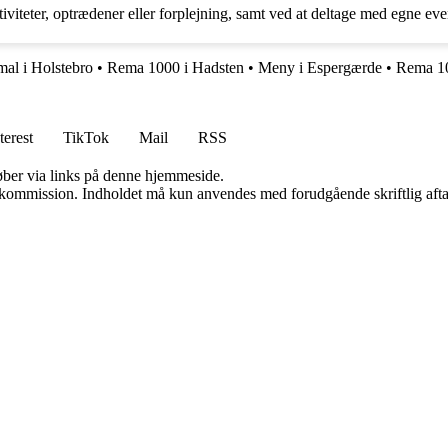
viteter, optrædener eller forplejning, samt ved at deltage med egne eve
al i Holstebro
•
Rema 1000 i Hadsten
•
Meny i Espergærde
•
Rema 10
terest
TikTok
Mail
RSS
 køber via links på denne hjemmeside.
få kommission. Indholdet må kun anvendes med forudgående skriftlig afta