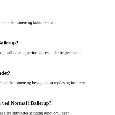
okale kunstnere og kulturaktører.
Ballerup?
hops, madboder og performances under begivenheden.
ndet?
r både kunstnere og besøgende at mødes og inspireres.
 ved Normal i Ballerup?
r flere aktiviteter samtidig rundt om i byen.