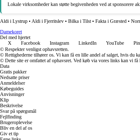
Lokale virksomheder kan støtte begivenheden ved at sponsorere akti
Aldi i Lystrup
•
Aldi i Fjerritslev
•
Bilka i Tilst
•
Fakta i Græsted
•
Norm
Damekoret
Del med hjertet
X
Facebook
Instagram
LinkedIn
YouTube
Pin
© Respekter venligst ophavsretten.
© Rettighederne tilhører os. Vi kan få en lille andel af salget, hvis du
© Dette site er omfattet af ophavsret. Ved køb via vores links kan vi 
Data
Gratis pakker
Nedsatte priser
Anmeldelser
Købeguides
Anvisninger
Klip
Beskrivelse
Svar på spørgsmål
Fejlfinding
Brugeroplevelse
Bliv en del af os
Giv et tip
Egne links