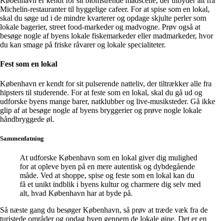
København er kendt for sit blomstrende madscene, der tilbyder alt fra
Michelin-restauranter til hyggelige cafeer. For at spise som en lokal,
skal du søge ud i de mindre kvarterer og opdage skjulte perler som
lokale bagerier, street food-markeder og madvogne. Prøv også at
besøge nogle af byens lokale fiskemarkeder eller madmarkeder, hvor
du kan smage på friske råvarer og lokale specialiteter.
Fest som en lokal
København er kendt for sit pulserende natteliv, der tiltrækker alle fra
hipsters til studerende. For at feste som en lokal, skal du gå ud og
udforske byens mange barer, natklubber og live-musiksteder. Gå ikke
glip af at besøge nogle af byens bryggerier og prøve nogle lokale
håndbryggede øl.
Sammenfatning
At udforske København som en lokal giver dig mulighed
for at opleve byen på en mere autentisk og dybdegående
måde. Ved at shoppe, spise og feste som en lokal kan du
få et unikt indblik i byens kultur og charmere dig selv med
alt, hvad København har at byde på.
Så næste gang du besøger København, så prøv at træde væk fra de
turistede områder og opdag byen gennem de lokale øjne. Det er en