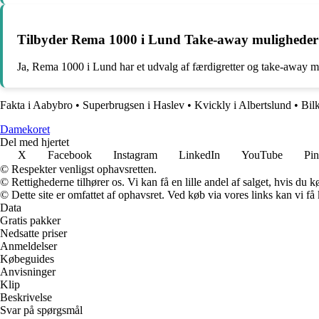
Tilbyder Rema 1000 i Lund Take-away muligheder
Ja, Rema 1000 i Lund har et udvalg af færdigretter og take-away mu
Fakta i Aabybro
•
Superbrugsen i Haslev
•
Kvickly i Albertslund
•
Bil
Damekoret
Del med hjertet
X
Facebook
Instagram
LinkedIn
YouTube
Pin
© Respekter venligst ophavsretten.
© Rettighederne tilhører os. Vi kan få en lille andel af salget, hvis du
© Dette site er omfattet af ophavsret. Ved køb via vores links kan vi 
Data
Gratis pakker
Nedsatte priser
Anmeldelser
Købeguides
Anvisninger
Klip
Beskrivelse
Svar på spørgsmål