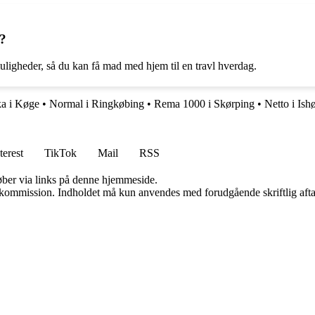
?
ligheder, så du kan få mad med hjem til en travl hverdag.
ka i Køge
•
Normal i Ringkøbing
•
Rema 1000 i Skørping
•
Netto i Ishø
terest
TikTok
Mail
RSS
 køber via links på denne hjemmeside.
få kommission. Indholdet må kun anvendes med forudgående skriftlig afta