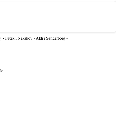
j
•
Føtex i Nakskov
•
Aldi i Sønderborg
•
le.