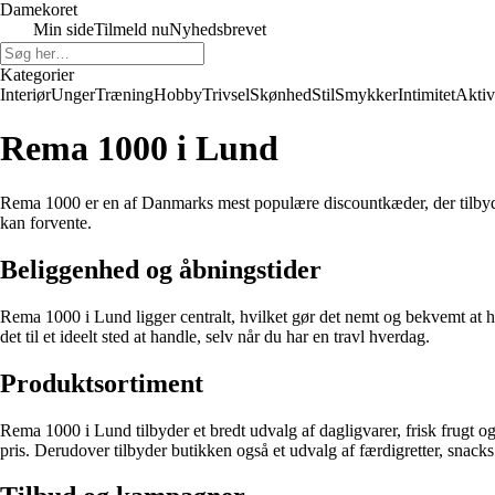
Damekoret
Min side
Tilmeld nu
Nyhedsbrevet
Kategorier
Interiør
Unger
Træning
Hobby
Trivsel
Skønhed
Stil
Smykker
Intimitet
Aktiv
Rema 1000 i Lund
Rema 1000 er en af Danmarks mest populære discountkæder, der tilbyder k
kan forvente.
Beliggenhed og åbningstider
Rema 1000 i Lund ligger centralt, hvilket gør det nemt og bekvemt at ha
det til et ideelt sted at handle, selv når du har en travl hverdag.
Produktsortiment
Rema 1000 i Lund tilbyder et bredt udvalg af dagligvarer, frisk frugt o
pris. Derudover tilbyder butikken også et udvalg af færdigretter, snacks