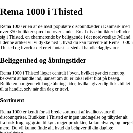
Rema 1000 i Thisted
Rema 1000 er en af de mest populære discountkæder i Danmark med
over 350 butikker spredt ud over landet. En af disse butikker befinder
sig i Thisted, en charmerende by beliggende i det nordvestlige Jylland.
I denne artikel vil vi dykke ned i, hvad du kan forvente af Rema 1000 i
Thisted og hvorfor det er et fantastisk sted at handle dagligvarer.
Beliggenhed og åbningstider
Rema 1000 i Thisted ligger centralt i byen, hvilket gør det nemt og
bekvemt at handle ind, uanset om du er lokal eller blot på besøg.
Butikken har generelt lange åbningstider, hvilket giver dig fleksibilitet
til at handle, selv når din dag er travl.
Sortiment
Rema 1000 er kendt for sit brede sortiment af kvalitetsvarer til
discountpriser. Butikken i Thisted er ingen undtagelse og tilbyder alt
fra frisk frugt og grønt til kød, mejeriprodukter, kolonialvarer, og meget
mere. Du vil kunne finde alt, hvad du behøver til din daglige