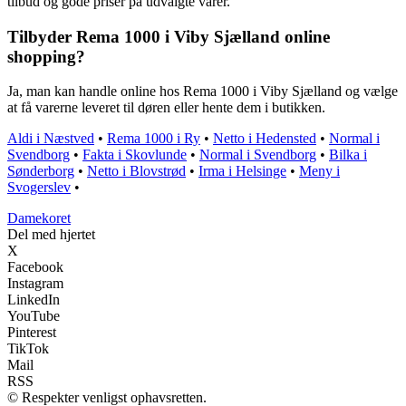
tilbud og gode priser på udvalgte varer.
Tilbyder Rema 1000 i Viby Sjælland online
shopping?
Ja, man kan handle online hos Rema 1000 i Viby Sjælland og vælge
at få varerne leveret til døren eller hente dem i butikken.
Aldi i Næstved
•
Rema 1000 i Ry
•
Netto i Hedensted
•
Normal i
Svendborg
•
Fakta i Skovlunde
•
Normal i Svendborg
•
Bilka i
Sønderborg
•
Netto i Blovstrød
•
Irma i Helsinge
•
Meny i
Svogerslev
•
Damekoret
Del med hjertet
X
Facebook
Instagram
LinkedIn
YouTube
Pinterest
TikTok
Mail
RSS
© Respekter venligst ophavsretten.