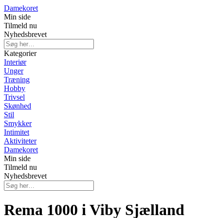
Damekoret
Min side
Tilmeld nu
Nyhedsbrevet
Kategorier
Interiør
Unger
Træning
Hobby
Trivsel
Skønhed
Stil
Smykker
Intimitet
Aktiviteter
Damekoret
Min side
Tilmeld nu
Nyhedsbrevet
Rema 1000 i Viby Sjælland