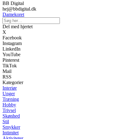
BB Digital
hej@bbdigital.dk
Damekoret
Del med hjertet
X
Facebook
Instagram
LinkedIn
YouTube
Pinterest
TikTok
Mail
RSS
Kategorier
Interiør
Unger
Træning
Hobby
Trivsel
Skønhed
Stil
Smykker
Intimitet
Aktiviteter