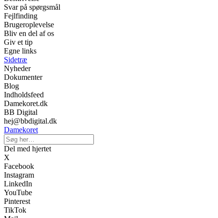
Svar på spørgsmål
Fejlfinding
Brugeroplevelse
Bliv en del af os
Giv et tip
Egne links
Sidetræ
Nyheder
Dokumenter
Blog
Indholdsfeed
Damekoret.dk
BB Digital
hej@bbdigital.dk
Damekoret
Del med hjertet
X
Facebook
Instagram
LinkedIn
YouTube
Pinterest
TikTok