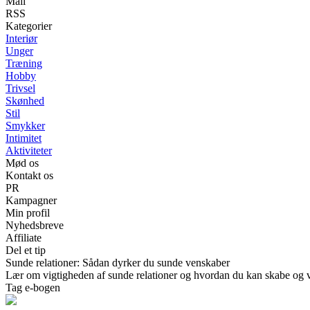
Mail
RSS
Kategorier
Interiør
Unger
Træning
Hobby
Trivsel
Skønhed
Stil
Smykker
Intimitet
Aktiviteter
Mød os
Kontakt os
PR
Kampagner
Min profil
Nyhedsbreve
Affiliate
Del et tip
Sunde relationer: Sådan dyrker du sunde venskaber
Lær om vigtigheden af sunde relationer og hvordan du kan skabe og ved
Tag e-bogen