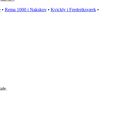
e
•
Rema 1000 i Nakskov
•
Kvickly i Frederiksværk
•
ale.