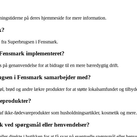
ningstiderne på deres hjemmeside for mere information.
k?
ren fra Superbrugsen i Fensmark.
i Fensmark implementeret?
 på genanvendelse for at bidrage til en mere bæredygtig drift.
rugsen i Fensmark samarbejder med?
, brød og andre lækre produkter for at støtte lokalsamfundet og tilbyde
reprodukter?
af ikke-fødevareprodukter som husholdningsartikler, kosmetik og mere.
ved spørgsmål eller henvendelser?
er direkte i butikken for at få svar på eventuelle spørgsmål eller henve