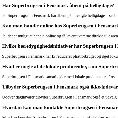
Har Superbrugsen i Fensmark åbent på helligdage?
Ja, Superbrugsen i Fensmark har åbent på udvalgte helligdage – se åb
Kan man handle online hos Superbrugsen i Fensmar
Ja, det er muligt at handle online og få leveret varerne direkte til dø
Hvilke bæredygtighedsinitiativer har Superbrugsen 
Superbrugsen i Fensmark har fx reduceret plastforbruget og øget fokus
Hvad er nogle af de lokale producenter, som Superb
Superbrugsen i Fensmark samarbejder med lokale producenter af ost, øl
Tilbyder Superbrugsen i Fensmark også ikke-fødeva
Udover dagligvarer tilbyder Superbrugsen i Fensmark også et udvalg 
Hvordan kan man kontakte Superbrugsen i Fensmark 
Man kan kontakte Superbrugsen i Fensmark enten via telefon, e-mail ell