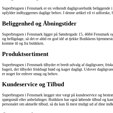
Superbrugsen i Fensmark er en velkendt dagligvarebutik beliggende i d
opfylder indbyggernes daglige behov. I denne artikel vil vi udforske
Beliggenhed og Åbningstider
Superbrugsen i Fensmark ligger på Søndergade 15, 4684 Fensmark og ha
og helligdage, så det er altid en god idé at tjekke Butikkens hjemmesid
komme til og fra butikken.
Produktsortiment
Superbrugsen i Fensmark tilbyder et bredt udvalg af dagligvarer, friske
bageri, der tilbyder friskbagt brød og kager dagligt. Udover dagligv
er noget for enhver smag og behov.
Kundeservice og Tilbud
Superbrugsen i Fensmark lægger stor vægt på kundeservice og bestræbe
spørgsmål eller anbefalinger. Butikken har også løbende tilbud og kam
personalet om aktuelle tilbud, så du kan få mest muligt ud af dine ind