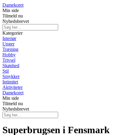
Damekoret
Min side
Tilmeld nu
Nyhedsbrevet
Kategorier
Interiør
Unger
Træning
Hobby
Trivsel
Skønhed
Stil
Smykker
Intimitet
Aktiviteter
Damekoret
Min side
Tilmeld nu
Nyhedsbrevet
Superbrugsen i Fensmark