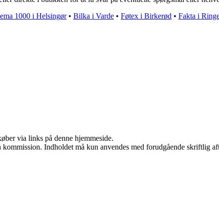
ema 1000 i Helsingør
•
Bilka i Varde
•
Føtex i Birkerød
•
Fakta i Ring
u køber via links på denne hjemmeside.
 få kommission. Indholdet må kun anvendes med forudgående skriftlig aft