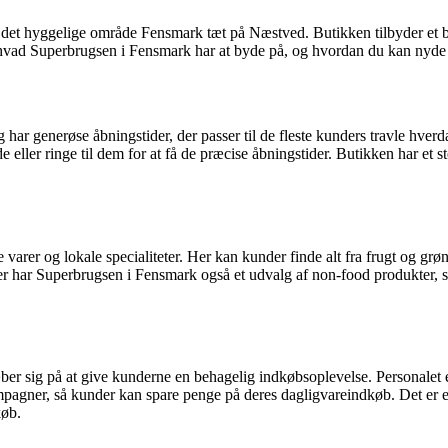
et hyggelige område Fensmark tæt på Næstved. Butikken tilbyder et bred
, hvad Superbrugsen i Fensmark har at byde på, og hvordan du kan nyde
r generøse åbningstider, der passer til de fleste kunders travle hverd
e eller ringe til dem for at få de præcise åbningstider. Butikken har et
 varer og lokale specialiteter. Her kan kunder finde alt fra frugt og grøn
arer har Superbrugsen i Fensmark også et udvalg af non-food produkter,
r sig på at give kunderne en behagelig indkøbsoplevelse. Personalet e
pagner, så kunder kan spare penge på deres dagligvareindkøb. Det er en
køb.