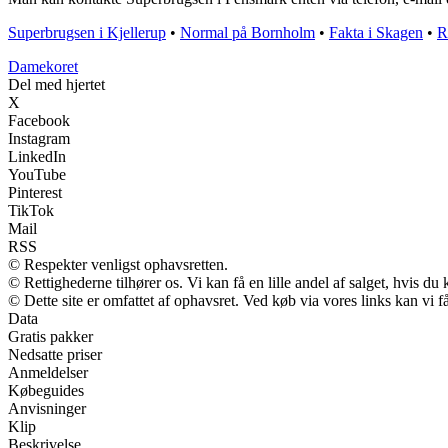
Superbrugsen i Kjellerup
•
Normal på Bornholm
•
Fakta i Skagen
•
R
Damekoret
Del med hjertet
X
Facebook
Instagram
LinkedIn
YouTube
Pinterest
TikTok
Mail
RSS
© Respekter venligst ophavsretten.
© Rettighederne tilhører os. Vi kan få en lille andel af salget, hvis d
© Dette site er omfattet af ophavsret. Ved køb via vores links kan vi
Data
Gratis pakker
Nedsatte priser
Anmeldelser
Købeguides
Anvisninger
Klip
Beskrivelse