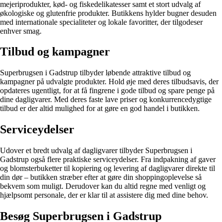
mejeriprodukter, kød- og fiskedelikatesser samt et stort udvalg af
økologiske og glutenfrie produkter. Butikkens hylder bugner desuden
med internationale specialiteter og lokale favoritter, der tilgodeser
enhver smag.
Tilbud og kampagner
Superbrugsen i Gadstrup tilbyder løbende attraktive tilbud og
kampagner på udvalgte produkter. Hold øje med deres tilbudsavis, der
opdateres ugentligt, for at få fingrene i gode tilbud og spare penge på
dine dagligvarer. Med deres faste lave priser og konkurrencedygtige
tilbud er der altid mulighed for at gøre en god handel i butikken.
Serviceydelser
Udover et bredt udvalg af dagligvarer tilbyder Superbrugsen i
Gadstrup også flere praktiske serviceydelser. Fra indpakning af gaver
og blomsterbuketter til kopiering og levering af dagligvarer direkte til
din dør – butikken stræber efter at gøre din shoppingoplevelse så
bekvem som muligt. Derudover kan du altid regne med venligt og
hjælpsomt personale, der er klar til at assistere dig med dine behov.
Besøg Superbrugsen i Gadstrup