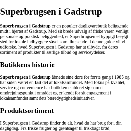
Superbrugsen i Gadstrup
Superbrugsen i Gadstrup
er en populær dagligvarebutik beliggende
midt i hjertet af Gadstrup. Med sit brede udvalg af friske varer, venligt
personale og praktisk beliggenhed, er Superbrugsen et hyppigt besøgt
sted for lokale indbyggere såvel som tilrejsende. I denne guide vil vi
udforske, hvad Superbrugsen i Gadstrup har at tilbyde, fra deres
sortiment af produkter til særlige tilbud og serviceydelser.
Butikkens historie
Superbrugsen i Gadstrup
åbnede sine døre for første gang i 1985 og
har siden været en fast del af lokalsamfundet. Med fokus på kvalitet,
service og convenience har butikken etableret sig som et
omdrejningspunkt i området og er kendt for sit engagement i
lokalsamfundet samt dets bæredygtighedsinitiativer.
Produktsortiment
I Superbrugsen i Gadstrup finder du alt, hvad du har brug for i din
dagligdag. Fra friske frugter og grøntsager til friskbagt brød,