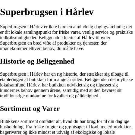
Superbrugsen i Hårlev
Superbrugsen i Hårlev er ikke bare en almindelig dagligvarebutik; det
er dit lokale samlingspunkt for friske varer, venlig service og praktiske
indkøbsmuligheder. Beliggende i hjertet af Hårlev tilbyder
Superbrugsen en bred vifte af produkter og tjenester, der
imødekommer ethvert behov, du måtte have.
Historie og Beliggenhed
Superbrugsen i Hårlev har en rig historie, der strækker sig tilbage til
etableringen af butikken for mange år siden. Beliggende i det idylliske
lokalsamfund Hårlev, har butikken udviklet sig og tilpasset sig
kundernes behov gennem årene, samtidig med at den bevarer sit
traditionsrige omdømme for kvalitet og pålidelighed.
Sortiment og Varer
Butikkens sortiment omfatter alt, hvad du har brug for til din daglige
husholdning. Fra friske frugter og grøntsager til kød, mejeriprodukter,
bagerivarer og ikke mindst et udvalg af økologiske og lokale