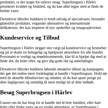
produkter, er der noget for enhver smag. Superbrugsen i Hårlev
prioriterer kvalitet og friskhed, og du kan altid regne med at finde de
bedste varer.
Derudover tilbyder butikken et bredt udvalg af specialvarer, herunder
glutenfrie produkter, veganske alternativer og internationale
delikatesser, der kan inspirere til nye opskrifter og smagsoplevelser.
Kundeservice og Tilbud
Superbrugsen i Hårlev lægger stor vægt på kundeservice og bestræber
sig på at skabe en behagelig og hjælpsom atmosfære for alle kunder.
Personalet er venligt og imødekommende, klar til at hjælpe dig med at
finde det, du leder efter, og give dig gode råd og anbefalinger.
Derudover tilbyder butikken løbende attraktive tilbud og kampagner,
der gør det endnu mere fordelagtigt at handle i Superbrugsen. Hold øje
med de aktuelle tilbudsaviser og rabatter, så du kan spare penge på
dine dagligvarer og samtidig få mest muligt ud af dine indkøb.
Besøg Superbrugsen i Hårlev
Uanset om du har brug for at handle ind til hele familien, eller bare
leder efter friske varer og en venlig atmosfære, er Superbrugsen i