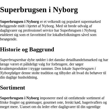
Superbrugsen i Nyborg
Superbrugsen i Nyborg
er et velkendt og populært supermarked
beliggende midt i hjertet af Nyborg. Med sit brede udvalg af
dagligvarer og professionel service har Superbrugsen i Nyborg
etableret sig som et favoritsted for lokalbefolkningen såvel som
besøgende.
Historie og Baggrund
Superbrugsen
har dybe rødder i det danske detailhandelsmarked og har
længe været et pålideligt valg for forbrugere, der søger
kvalitetsprodukter i trygge rammer. Den lokale
Superbrugsen i
Nyborg
følger denne stolte tradition og tilbyder alt hvad du behøver til
din daglige husholdning.
Sortiment
Superbrugsen i Nyborg
imponerer med sit omfattende sortiment af
friske frugter og grøntsager, gourmet oste, ferskt kød, bagerivaflers og
meget mere. Uanset om du leder efter dagligvarer til din ugentlige