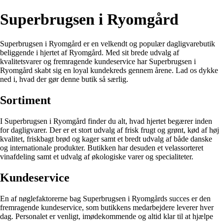
Superbrugsen i Ryomgård
Superbrugsen i Ryomgård er en velkendt og populær dagligvarebutik
beliggende i hjertet af Ryomgård. Med sit brede udvalg af
kvalitetsvarer og fremragende kundeservice har Superbrugsen i
Ryomgård skabt sig en loyal kundekreds gennem årene. Lad os dykke
ned i, hvad der gør denne butik så særlig.
Sortiment
I Superbrugsen i Ryomgård finder du alt, hvad hjertet begærer inden
for dagligvarer. Der er et stort udvalg af frisk frugt og grønt, kød af høj
kvalitet, friskbagt brød og kager samt et bredt udvalg af både danske
og internationale produkter. Butikken har desuden et velassorteret
vinafdeling samt et udvalg af økologiske varer og specialiteter.
Kundeservice
En af nøglefaktorerne bag Superbrugsen i Ryomgårds succes er den
fremragende kundeservice, som butikkens medarbejdere leverer hver
dag. Personalet er venligt, imødekommende og altid klar til at hjælpe