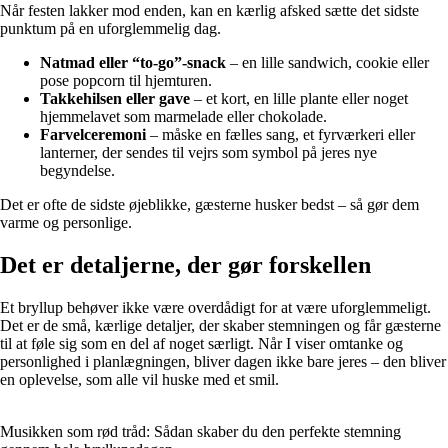
Når festen lakker mod enden, kan en kærlig afsked sætte det sidste
punktum på en uforglemmelig dag.
Natmad eller “to-go”-snack
– en lille sandwich, cookie eller
pose popcorn til hjemturen.
Takkehilsen eller gave
– et kort, en lille plante eller noget
hjemmelavet som marmelade eller chokolade.
Farvelceremoni
– måske en fælles sang, et fyrværkeri eller
lanterner, der sendes til vejrs som symbol på jeres nye
begyndelse.
Det er ofte de sidste øjeblikke, gæsterne husker bedst – så gør dem
varme og personlige.
Det er detaljerne, der gør forskellen
Et bryllup behøver ikke være overdådigt for at være uforglemmeligt.
Det er de små, kærlige detaljer, der skaber stemningen og får gæsterne
til at føle sig som en del af noget særligt. Når I viser omtanke og
personlighed i planlægningen, bliver dagen ikke bare jeres – den bliver
en oplevelse, som alle vil huske med et smil.
Musikken som rød tråd: Sådan skaber du den perfekte stemning