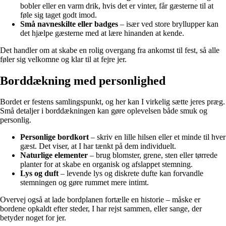
bobler eller en varm drik, hvis det er vinter, får gæsterne til at
føle sig taget godt imod.
Små navneskilte eller badges
– især ved store bryllupper kan
det hjælpe gæsterne med at lære hinanden at kende.
Det handler om at skabe en rolig overgang fra ankomst til fest, så alle
føler sig velkomne og klar til at fejre jer.
Borddækning med personlighed
Bordet er festens samlingspunkt, og her kan I virkelig sætte jeres præg.
Små detaljer i borddækningen kan gøre oplevelsen både smuk og
personlig.
Personlige bordkort
– skriv en lille hilsen eller et minde til hver
gæst. Det viser, at I har tænkt på dem individuelt.
Naturlige elementer
– brug blomster, grene, sten eller tørrede
planter for at skabe en organisk og afslappet stemning.
Lys og duft
– levende lys og diskrete dufte kan forvandle
stemningen og gøre rummet mere intimt.
Overvej også at lade bordplanen fortælle en historie – måske er
bordene opkaldt efter steder, I har rejst sammen, eller sange, der
betyder noget for jer.