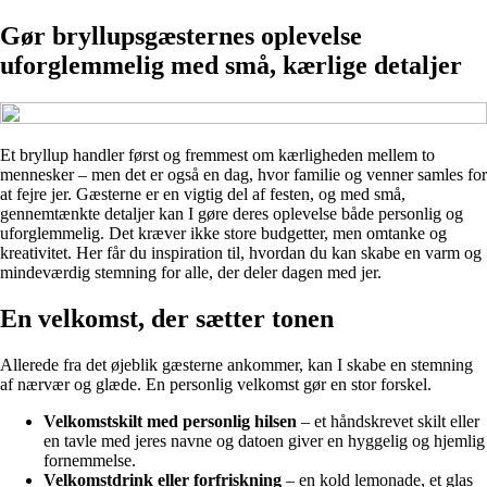
Gør bryllupsgæsternes oplevelse
uforglemmelig med små, kærlige detaljer
Et bryllup handler først og fremmest om kærligheden mellem to
mennesker – men det er også en dag, hvor familie og venner samles for
at fejre jer. Gæsterne er en vigtig del af festen, og med små,
gennemtænkte detaljer kan I gøre deres oplevelse både personlig og
uforglemmelig. Det kræver ikke store budgetter, men omtanke og
kreativitet. Her får du inspiration til, hvordan du kan skabe en varm og
mindeværdig stemning for alle, der deler dagen med jer.
En velkomst, der sætter tonen
Allerede fra det øjeblik gæsterne ankommer, kan I skabe en stemning
af nærvær og glæde. En personlig velkomst gør en stor forskel.
Velkomstskilt med personlig hilsen
– et håndskrevet skilt eller
en tavle med jeres navne og datoen giver en hyggelig og hjemlig
fornemmelse.
Velkomstdrink eller forfriskning
– en kold lemonade, et glas