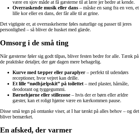
være en sjov måde at få gæsterne til at lære jer bedre at kende.
Overraskende musik eller dans
– måske en sang fra en ven, et
lille kor eller en dans, der får alle til at grine.
Det vigtigste er, at overraskelserne føles naturlige og passer til jeres
personlighed – så bliver de husket med glæde.
Omsorg i de små ting
Når gæsterne føler sig godt tilpas, bliver festen bedre for alle. Tænk på
de praktiske detaljer, der gør dagen mere behagelig.
Kurve med tæpper eller paraplyer
– perfekt til udendørs
receptioner, hvor vejret kan drille.
Et lille “nødhjælpskit” på toilettet
– med plaster, hårnåle,
deodorant og tyggegummi.
Børnehjørne eller stillezone
– hvis der er børn eller ældre
gæster, kan et roligt hjørne være en kærkommen pause.
Disse små tegn på omtanke viser, at I har tænkt på alles behov – og det
bliver bemærket.
En afsked, der varmer